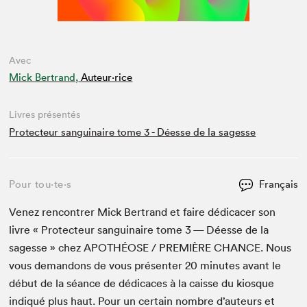
Avec
Mick Bertrand,
Auteur·rice
Livres présentés
Protecteur sanguinaire tome 3 - Déesse de la sagesse
Pour tou⋅te⋅s
Français
Venez ren­con­tr­er Mick Bertrand et faire dédi­cac­er son
livre « Pro­tecteur san­guinaire tome
3
— Déesse de la
sagesse » chez
APOTHÉOSE
/
PRE­MIÈRE
CHANCE
. Nous
vous deman­dons de vous présen­ter
20
min­utes avant le
début de la séance de dédi­caces à la caisse du kiosque
indiqué plus haut. Pour un cer­tain nom­bre d’auteurs et