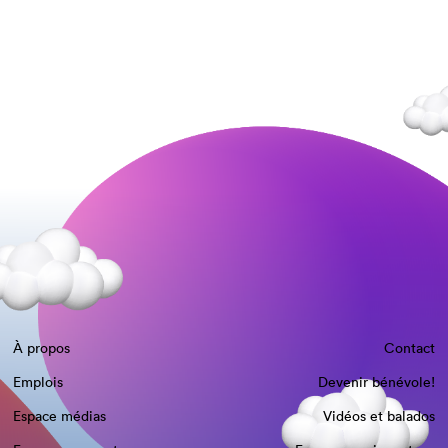
À propos
Contact
Emplois
Devenir bénévole!
Espace médias
Vidéos et balados