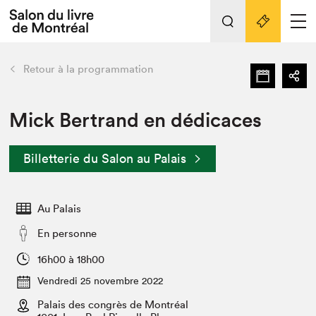
L'événement
Nos activités
retour
Retour à la programmation
Préparer sa visite au Salon
Liens pratiques
Mick Bertrand en dédicaces
Préparer sa visite
Billetterie du Salon au Palais
Actualités
Salon au Palais
Au Palais
SLM PRO
Salon dans la ville et en ligne
En personne
Projets partenaires
16h00 à 18h00
Espace exposant⋅e⋅s
Vendredi 25 novembre 2022
Espace enseignant·e·s
Palais des congrès de Montréal