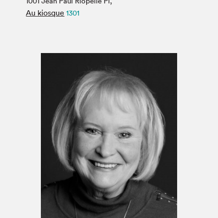
1001 Jean Paul Riopelle Pl,
Espace médias
Au kiosque
1301