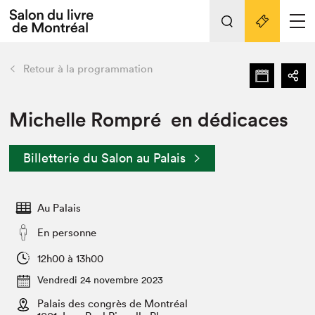
L'événement
Nos activités
retour
Retour à la programmation
Préparer sa visite au Salon
Liens pratiques
Michelle Rompré en dédicaces
Préparer sa visite
Billetterie du Salon au Palais
Actualités
Salon au Palais
Au Palais
SLM PRO
Salon dans la ville et en ligne
En personne
Projets partenaires
12h00 à 13h00
Espace exposant⋅e⋅s
Vendredi 24 novembre 2023
Espace enseignant·e·s
Palais des congrès de Montréal