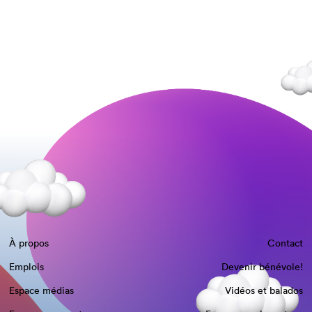
À propos
Contact
Emplois
Devenir bénévole!
Espace médias
Vidéos et balados