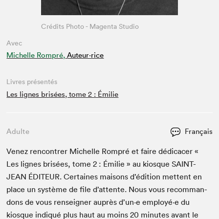
Crédits Photo - Magenta Studio
Avec
Michelle Rompré,
Auteur·rice
Livres présentés
Les lignes brisées, tome 2 : Émilie
Adulte
Français
Venez ren­con­tr­er Michelle Rompré et faire dédi­cac­er «
Les lignes brisées, tome
2
: Émi­lie » au kiosque
SAINT-
JEAN
ÉDI­TEUR
. Cer­taines maisons d’édi­tion met­tent en
place un sys­tème de file d’at­tente. Nous vous recom­man­
dons de vous ren­seign­er auprès d’un·e employé·e du
kiosque indiqué plus haut au moins
20
min­utes avant le