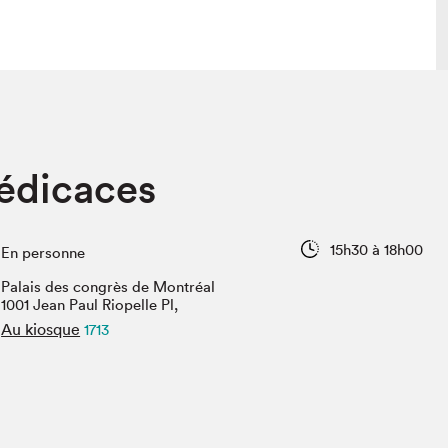
lais
Salon dans la ville et en ligne
dédicaces
tion
Programmation dans la ville
colaires Hydro-Québec
Programmation en ligne
Vidéos et balados
15h30 à 18h00
En personne
xposant·e·s
Palais des congrès de Montréal
teur·rice·s
1001 Jean Paul Riopelle Pl,
Au kiosque
1713