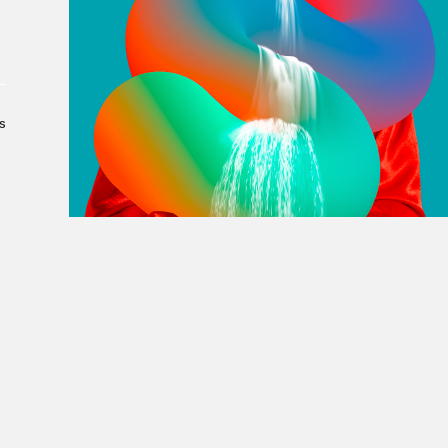
À propos du Salon
Liste des exposant·e·s
Liste des auteur·rice·s
s