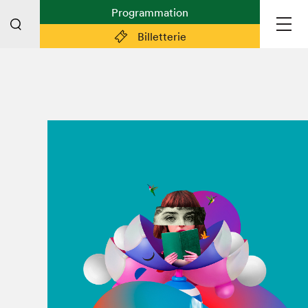
Programmation
Billetterie
Liens pratiques
Plan du Salon
Préparer sa visite
Partenaires
Espace médias
Espace exposant·e·s
Espace enseignant·e·s
Espace participant⋅e⋅s
Espace Salon dans la ville
Espace bénévoles
Devenir bénévole