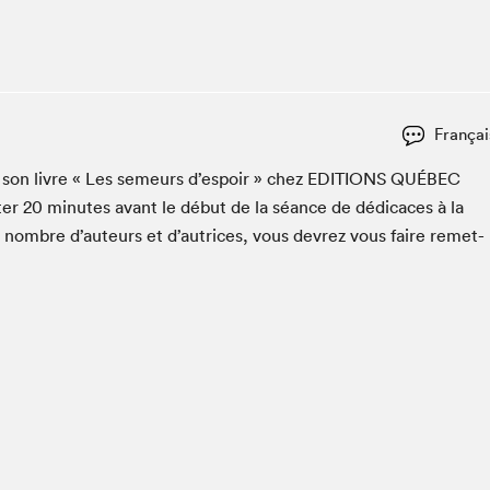
Espace ado | Lis-moi MTL
Espace des tout-petits
Espace Radio-Canada
La cabane à culture
Françai
La Maison des libraires
Le Salon dans ta classe
er son livre « Les semeurs d’espoir » chez
EDI­TIONS
QUÉBEC
ter
20
min­utes avant le début de la séance de dédi­caces à la
Liseur Public
n nom­bre d’auteurs et d’autrices, vous devrez vous faire remet­
Matinées scolaires Hydro-Québec
Narra
Vitrine du Festival littéraire international Metropolis
bleu au SLM