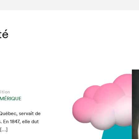
té
ition
MÉRIQUE
Québec, ser­vait de
chez-vous?
s. En
1847
, elle dut
 […]