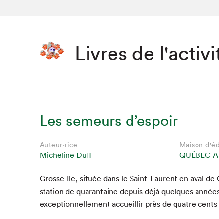
Livres de l'activi
Les semeurs d’espoir
Auteur·rice
Maison d'éd
Micheline Duff
QUÉBEC A
Grosse-Île, située dans le Saint-Lau­rent en aval de 
Que cher
sta­tion de quar­an­taine depuis déjà quelques année
excep­tion­nelle­ment accueil­lir près de qua­tre cents