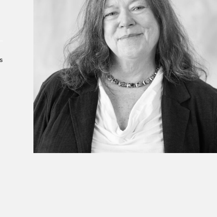
À propos du Salon
Liste des exposant·e·s
Liste des auteur·rice·s
s