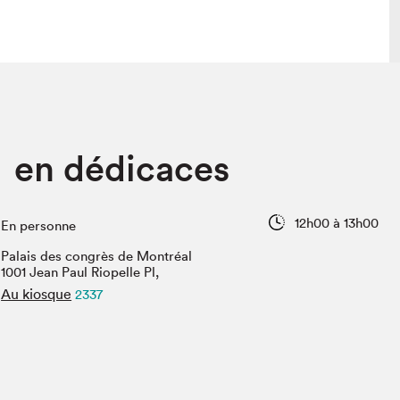
lais
Salon dans la ville et en ligne
 en dédicaces
tion
Programmation dans la ville
colaires Hydro-Québec
Programmation en ligne
Vidéos et balados
12h00 à 13h00
En personne
xposant·e·s
Palais des congrès de Montréal
teur·rice·s
1001 Jean Paul Riopelle Pl,
Au kiosque
2337