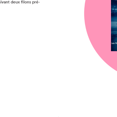
iv­ant deux filons pré­
chez-vous?