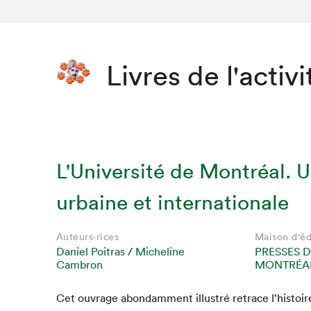
Livres de l'activi
L'Université de Montréal. U
urbaine et internationale
Auteurs·rices
Maison d'éd
Daniel Poitras
/
Micheline
PRESSES D
Cambron
MONTRÉAL
Cet ouvrage abon­dam­ment illus­tré retrace l’histoi