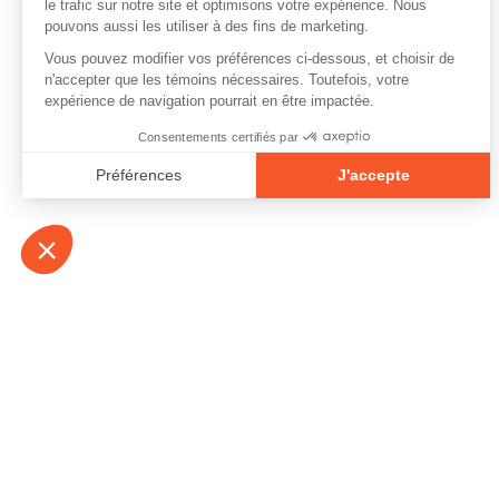
À propos
Contact
Emplois
Devenir bénévo
Espace médias
Vidéos et balad