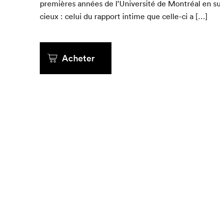
pre­mières années de l’Université de Mon­tréal en su
cieux : celui du rap­port intime que celle-ci a […]
Que cher
Acheter