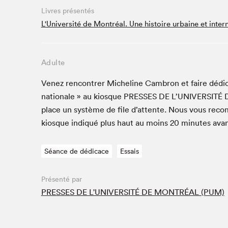
Café La Presse
Livres présentés
Espace Côte-des-Neiges
L'Université de Montréal. Une histoire urbaine et inter
Espace jeunesse présenté par Desjardins
Espace Zines
Adulte
La lecture en cadeau
Le grand jeu de lecture à voix haute du Salon du livre
Venez ren­con­tr­er Miche­line Cam­bron et faire dédi­ca
de Montréal
na­tionale » au kiosque
PRESS­ES
DE
L’U­NI­VER­SITÉ
Lettres québécoises au Salon
place un sys­tème de file d’at­tente. Nous vous rec
Louisiane enracinée et branchée
kiosque indiqué plus haut au moins
20
min­utes avan
Mur des illustrateur·rice·s
SLM PRO
Séance de dédicace
Essais
Zone Manga
Présenté par
PRESSES DE L'UNIVERSITÉ DE MONTRÉAL (PUM)