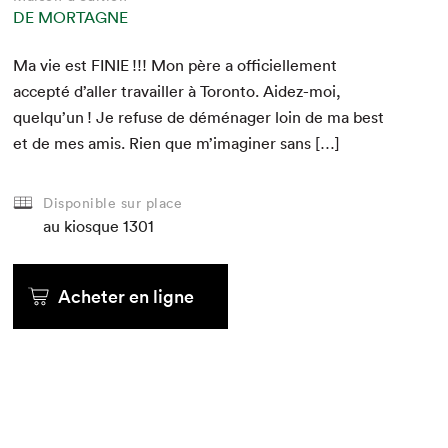
DE MORTAGNE
Ma vie est
FINIE
!!! Mon père a offi­cielle­ment
accep­té d’aller tra­vailler à Toron­to. Aidez-moi,
quelqu’un ! Je refuse de démé­nag­er loin de ma best
et de mes amis. Rien que m’imaginer sans […]
Disponible sur place
au kiosque
1301
Acheter en ligne