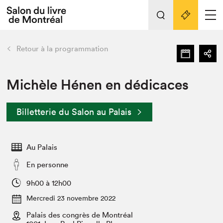
L'événement
Nos activités
retour
Retour à la programmation
Préparer sa visite au Salon
Liens pratiques
Michèle Hénen en dédicaces
Préparer sa visite
Billetterie du Salon au Palais
Actualités
Salon au Palais
Au Palais
SLM PRO
Salon dans la ville et en ligne
En personne
Projets partenaires
9h00 à 12h00
Espace exposant⋅e⋅s
Mercredi 23 novembre 2022
Espace enseignant·e·s
Palais des congrès de Montréal