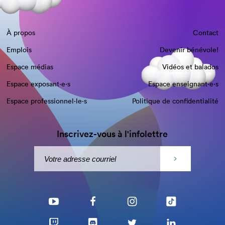
À propos
Contact
Emplois
Devenir bénévole!
Espace médias
Vidéos et balados
Espace exposant·e⋅s
Espace enseignant·e⋅s
Espace professionnel·le⋅s
Politique de confidentialité
Inscrivez-vous à l'infolettre