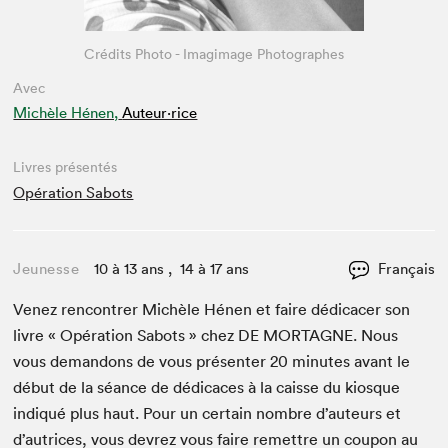
Crédits Photo - Imagimage Photographes
Avec
Michèle Hénen,
Auteur·rice
Livres présentés
Opération Sabots
Jeunesse
10 à 13 ans , 14 à 17 ans
Français
Venez ren­con­tr­er Michèle Hénen et faire dédi­cac­er son
livre « Opéra­tion Sabots » chez
DE
MORTAGNE
. Nous
vous deman­dons de vous présen­ter
20
min­utes avant le
début de la séance de dédi­caces à la caisse du kiosque
indiqué plus haut. Pour un cer­tain nom­bre d’auteurs et
d’autrices, vous devrez vous faire remet­tre un coupon au