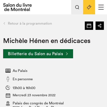
L'événement
Nos activités
retour
Retour à la programmation
Préparer sa visite au Salon
Liens pratiques
Michèle Hénen en dédicaces
Préparer sa visite
Billetterie du Salon au Palais
Actualités
Salon au Palais
Au Palais
SLM PRO
Salon dans la ville et en ligne
En personne
Projets partenaires
13h00 à 16h00
Espace exposant⋅e⋅s
Mercredi 23 novembre 2022
Espace enseignant·e·s
Palais des congrès de Montréal