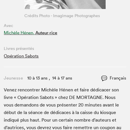
Crédits Photo - Imagimage Photographes
Avec
Michèle Hénen,
Auteur·rice
Livres présentés
Opération Sabots
Jeunesse
10 à 13 ans , 14 à 17 ans
Français
Venez ren­con­tr­er Michèle Hénen et faire dédi­cac­er son
livre « Opéra­tion Sabots » chez
DE
MORTAGNE
. Nous
vous deman­dons de vous présen­ter
20
min­utes avant le
début de la séance de dédi­caces à la caisse du kiosque
indiqué plus haut. Pour un cer­tain nom­bre d’auteurs et
d’autrices, vous devrez vous faire remet­tre un coupon au