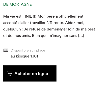
DE MORTAGNE
Ma vie est
FINIE
!!! Mon père a offi­cielle­ment
accep­té d’aller tra­vailler à Toron­to. Aidez-moi,
quelqu’un ! Je refuse de démé­nag­er loin de ma best
et de mes amis. Rien que m’imaginer sans […]
Disponible sur place
au kiosque
1301
Acheter en ligne