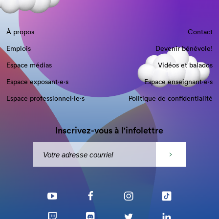
À propos
Contact
Emplois
Devenir bénévole!
Espace médias
Vidéos et balados
Espace exposant·e⋅s
Espace enseignant·e⋅s
Espace professionnel·le⋅s
Politique de confidentialité
Inscrivez-vous à l'infolettre