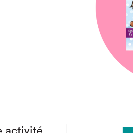
chez-vous?
 activité