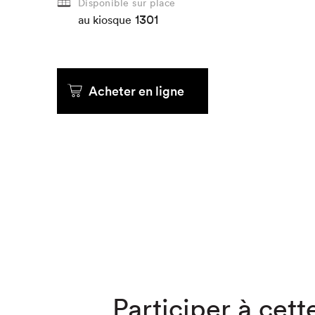
Disponible sur place
1301
au kiosque
Que cher
Acheter en ligne
Participer à cette