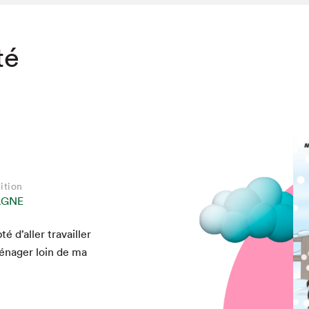
té
ition
AGNE
é d’aller tra­vailler
­nag­er loin de ma