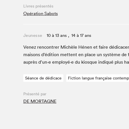
Café La Presse
Livres présentés
Espace Côte-des-Neiges
Opération Sabots
Espace jeunesse présenté par Desjardins
Espace Zines
Jeunesse
10 à 13 ans , 14 à 17 ans
La lecture en cadeau
Le grand jeu de lecture à voix haute du Salon du livre
Venez ren­con­tr­er Michèle Hénen et faire dédi­cac­
de Montréal
maisons d’édi­tion met­tent en place un sys­tème de 
Lettres québécoises au Salon
auprès d’un·e employé·e du kiosque indiqué plus h
Louisiane enracinée et branchée
Mur des illustrateur·rice·s
Séance de dédicace
Fiction langue française contem
SLM PRO
Zone Manga
Présenté par
DE MORTAGNE