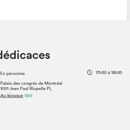
lais
Salon dans la ville et en ligne
dédicaces
tion
Programmation dans la ville
colaires Hydro-Québec
Programmation en ligne
Vidéos et balados
17h30 à 18h30
En personne
xposant·e·s
Palais des congrès de Montréal
teur·rice·s
1001 Jean Paul Riopelle Pl,
Au kiosque
1301