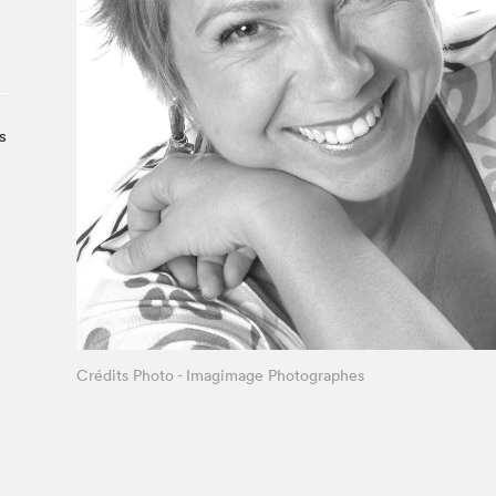
À propos du Salon
Liste des exposant·e·s
Liste des auteur·rice·s
s
Crédits Photo - Imagimage Photographes