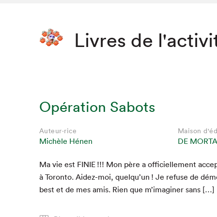
Livres de l'activi
Opération Sabots
Auteur·rice
Maison d'éd
Michèle Hénen
DE MORT
Ma vie est
FINIE
!!! Mon père a offi­cielle­ment accep­t
à Toron­to. Aidez-moi, quelqu’un ! Je refuse de démé
best et de mes amis. Rien que m’imaginer sans […]