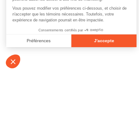
À propos
Contact
Emplois
Devenir bénévo
Espace médias
Vidéos et balad