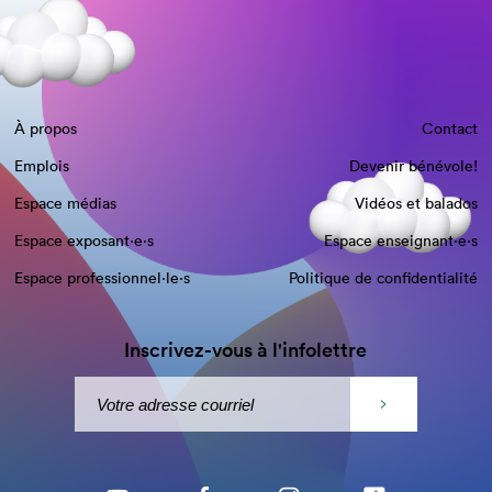
À propos
Contact
Emplois
Devenir bénévole!
Espace médias
Vidéos et balados
Espace exposant·e⋅s
Espace enseignant·e⋅s
Espace professionnel·le⋅s
Politique de confidentialité
Inscrivez-vous à l'infolettre