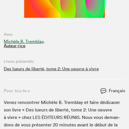
Avec
Michèle B. Tremblay,
Auteur·rice
Livres présentés
Des lueurs de liberté, tome 2: Une oeuvre à vivre
Pour tou⋅te⋅s
Français
Venez ren­con­tr­er Michèle B. Trem­blay et faire dédi­cac­er
son livre « Des lueurs de lib­erté, tome
2
: Une oeu­vre
à vivre » chez
LES
ÉDI­TEURS
RÉU­NIS
. Nous vous deman­
dons de vous présen­ter
20
min­utes avant le début de la