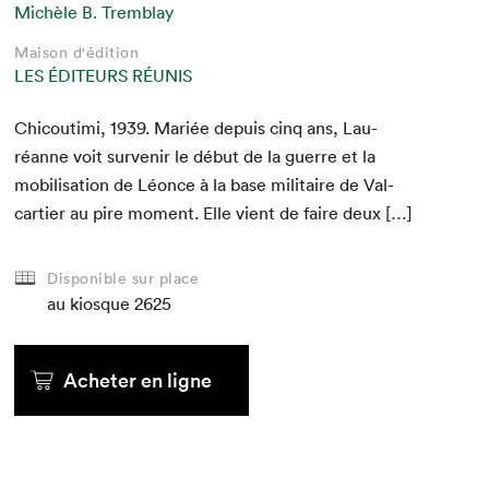
Michèle B. Tremblay
Maison d'édition
LES ÉDITEURS RÉUNIS
Chicouti­mi,
1939
. Mar­iée depuis cinq ans, Lau­
réanne voit sur­venir le début de la guerre et la
mobil­i­sa­tion de Léonce à la base mil­i­taire de Val­
carti­er au pire moment. Elle vient de faire deux […]
Disponible sur place
au kiosque
2625
Acheter en ligne