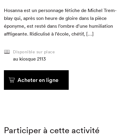
Hosan­na est un per­son­nage fétiche de Michel Trem­
blay qui, après son heure de gloire dans la pièce
éponyme, est resté dans l’ombre d’une humil­i­a­tion
affligeante. Ridi­culisé à l’école, chétif, […]
Disponible sur place
au kiosque
2113
Acheter en ligne
Participer à cette activité