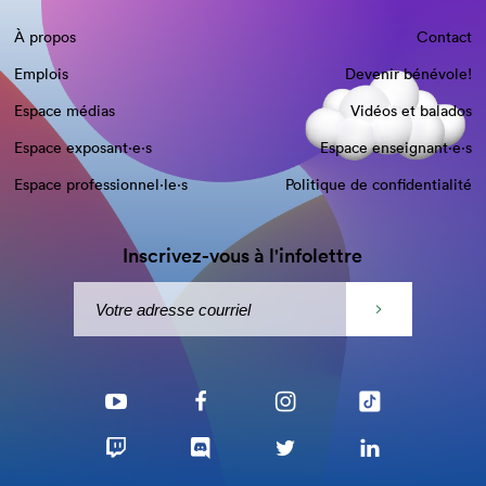
À propos
Contact
Emplois
Devenir bénévole!
Espace médias
Vidéos et balados
Espace exposant·e⋅s
Espace enseignant·e⋅s
Espace professionnel·le⋅s
Politique de confidentialité
Inscrivez-vous à l'infolettre