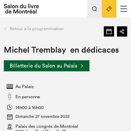
L'événement
Nos activités
retour
Retour à la programmation
Préparer sa visite au Salon
Liens pratiques
Michel Tremblay en dédicaces
Préparer sa visite
Billetterie du Salon au Palais
Actualités
Salon au Palais
Au Palais
SLM PRO
Salon dans la ville et en ligne
En personne
Projets partenaires
14h00 à 16h00
Espace exposant⋅e⋅s
Dimanche 27 novembre 2022
Espace enseignant·e·s
Palais des congrès de Montréal