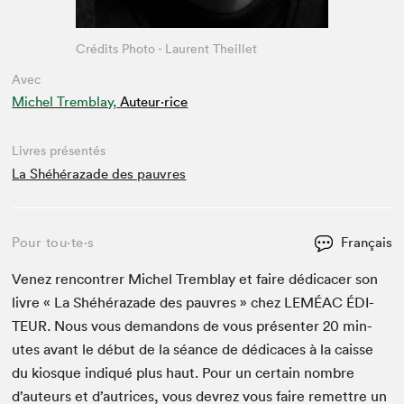
Crédits Photo - Laurent Theillet
Avec
Michel Tremblay,
Auteur·rice
Livres présentés
La Shéhérazade des pauvres
Pour tou⋅te⋅s
Français
Venez ren­con­tr­er Michel Trem­blay et faire dédi­cac­er son
livre « La Shéhérazade des pau­vres » chez
LEMÉAC
ÉDI­
TEUR
. Nous vous deman­dons de vous présen­ter
20
min­
utes avant le début de la séance de dédi­caces à la caisse
du kiosque indiqué plus haut. Pour un cer­tain nom­bre
d’auteurs et d’autrices, vous devrez vous faire remet­tre un