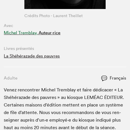
Crédits Photo - Laurent Theillet
Avec
Michel Tremblay,
Auteur·rice
Livres présentés
La Shéhérazade des pauvres
Adulte
Français
Venez ren­con­tr­er Michel Trem­blay et faire dédi­cac­er « La
Shéhérazade des pau­vres » au kiosque
LEMÉAC
ÉDI­TEUR
.
Cer­taines maisons d’édi­tion met­tent en place un sys­tème
de file d’at­tente. Nous vous recom­man­dons de vous ren­
seign­er auprès d’un·e employé·e du kiosque indiqué plus
haut au moins
20
min­utes avant le début de la séance.