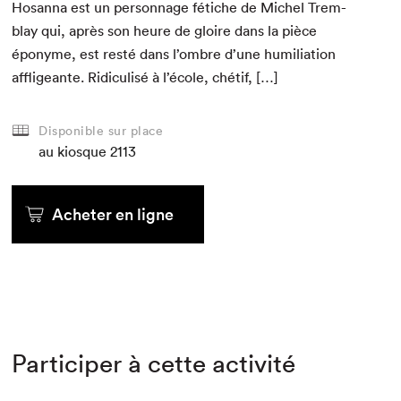
Hosan­na est un per­son­nage fétiche de Michel Trem­
blay qui, après son heure de gloire dans la pièce
éponyme, est resté dans l’ombre d’une humil­i­a­tion
affligeante. Ridi­culisé à l’école, chétif, […]
Disponible sur place
au kiosque
2113
Acheter en ligne
Participer à cette activité