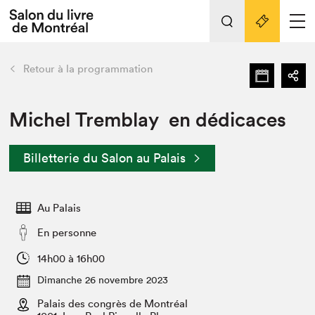
L'événement
Nos activités
retour
Retour à la programmation
Préparer sa visite au Salon
Liens pratiques
Michel Tremblay en dédicaces
Préparer sa visite
Billetterie du Salon au Palais
Actualités
Salon au Palais
Au Palais
SLM PRO
Salon dans la ville et en ligne
En personne
Projets partenaires
14h00 à 16h00
Espace exposant⋅e⋅s
Dimanche 26 novembre 2023
Espace enseignant·e·s
Palais des congrès de Montréal