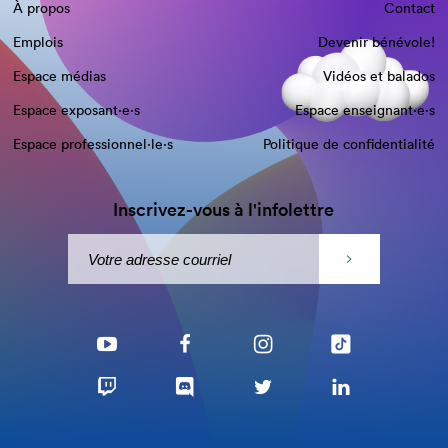
À propos
Contact
Emplois
Devenir bénévole!
Espace médias
Vidéos et balados
Espace exposant·e⋅s
Espace enseignant·e⋅s
Espace professionnel·le⋅s
Politique de confidentialité
Inscrivez-vous à l'infolettre