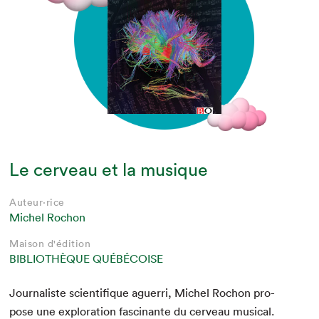
Le cerveau et la musique
Auteur·rice
Michel Rochon
Maison d'édition
BIBLIOTHÈQUE QUÉBÉCOISE
Jour­nal­iste sci­en­tifique aguer­ri, Michel Rochon pro­
pose une explo­ration fasci­nante du cerveau musi­cal.