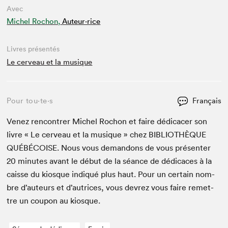
Avec
Michel Rochon,
Auteur·rice
Livres présentés
Le cerveau et la musique
Pour tou⋅te⋅s
Français
Venez ren­con­tr­er Michel Rochon et faire dédi­cac­er son
livre « Le cerveau et la musique » chez
BIB­LIO­THÈQUE
QUÉBÉ­COISE
. Nous vous deman­dons de vous présen­ter
20
min­utes avant le début de la séance de dédi­caces à la
caisse du kiosque indiqué plus haut. Pour un cer­tain nom­
bre d’auteurs et d’autrices, vous devrez vous faire remet­
tre un coupon au kiosque.