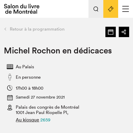
L'événement
Nos activités
retour
Retour à la programmation
Préparer sa visite au Salon
Liens pratiques
Michel Rochon en dédicaces
Préparer sa visite
Au Palais
Actualités
En personne
Salon au Palais
SLM PRO
17h00 à 18h00
Salon dans la ville et en ligne
Samedi 27 novembre 2021
Palais des congrès de Montréal
Projets partenaires
Espace exposant⋅e⋅s
1001 Jean Paul Riopelle Pl,
Au kiosque
2659
Espace enseignant·e·s