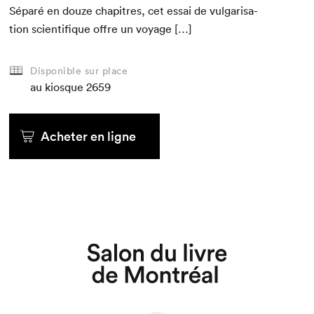
Séparé en douze chapitres, cet essai de vul­gar­i­sa­
tion sci­en­tifique offre un voyage […]
Disponible sur place
au kiosque
2659
Acheter en ligne
Que cherchez-vous?