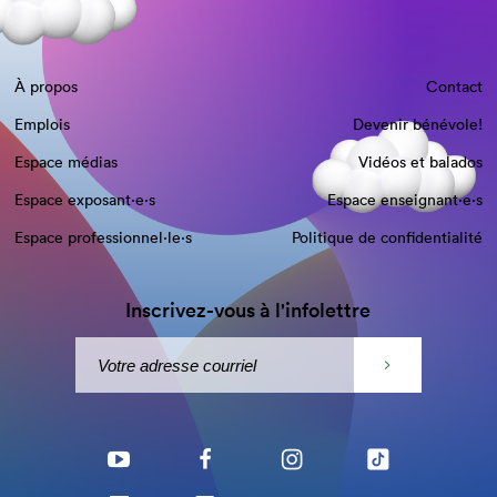
À propos
Contact
Emplois
Devenir bénévole!
Espace médias
Vidéos et balados
Espace exposant·e⋅s
Espace enseignant·e⋅s
Espace professionnel·le⋅s
Politique de confidentialité
Inscrivez-vous à l'infolettre