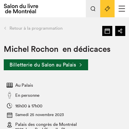
L'événement
Nos activités
retour
Retour à la programmation
Préparer sa visite au Salon
Liens pratiques
Michel Rochon en dédicaces
Préparer sa visite
Billetterie du Salon au Palais
Actualités
Salon au Palais
Au Palais
SLM PRO
Salon dans la ville et en ligne
En personne
Projets partenaires
16h00 à 17h00
Espace exposant⋅e⋅s
Samedi 25 novembre 2023
Espace enseignant·e·s
Palais des congrès de Montréal