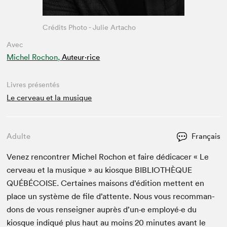
Crédits Photo - Julie Artacho
Avec
Michel Rochon,
Auteur·rice
Livres présentés
Le cerveau et la musique
Adulte
Français
Venez ren­con­tr­er Michel Rochon et faire dédi­cac­er « Le
cerveau et la musique » au kiosque
BIB­LIO­THÈQUE
QUÉBÉ­COISE
. Cer­taines maisons d’édi­tion met­tent en
place un sys­tème de file d’at­tente. Nous vous recom­man­
dons de vous ren­seign­er auprès d’un·e employé·e du
kiosque indiqué plus haut au moins
20
min­utes avant le