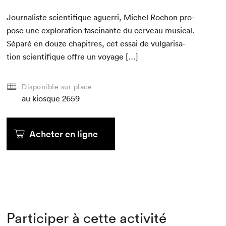
Jour­nal­iste sci­en­tifique aguer­ri, Michel Rochon pro­
pose une explo­ration fasci­nante du cerveau musi­cal.
Séparé en douze chapitres, cet essai de vul­gar­i­sa­
tion sci­en­tifique offre un voyage […]
Disponible sur place
au kiosque
2659
Acheter en ligne
Participer à cette activité