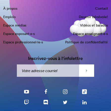
À propos
Contact
Emplois
Devenir bénévole!
Espace médias
Vidéos et balados
Espace exposant·e⋅s
Espace enseignant·e⋅s
Espace professionnel·le⋅s
Politique de confidentialité
Inscrivez-vous à l'infolettre