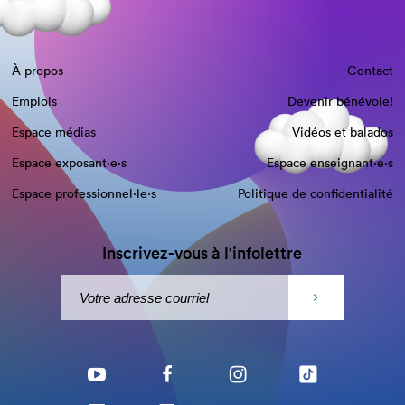
À propos
Contact
Emplois
Devenir bénévole!
Espace médias
Vidéos et balados
Espace exposant·e⋅s
Espace enseignant·e⋅s
Espace professionnel·le⋅s
Politique de confidentialité
Inscrivez-vous à l'infolettre