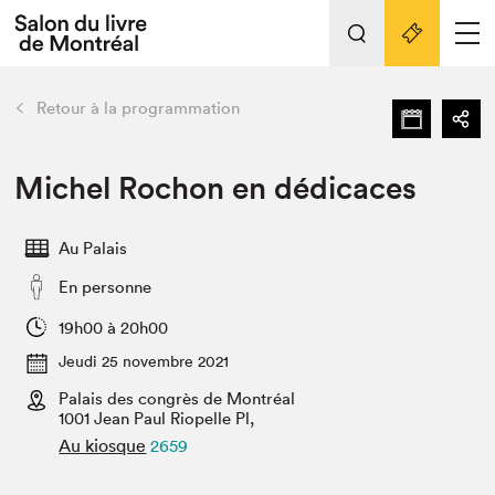
L'événement
Nos activités
retour
Retour à la programmation
Préparer sa visite au Salon
Liens pratiques
Michel Rochon en dédicaces
Préparer sa visite
Au Palais
Actualités
En personne
Salon au Palais
SLM PRO
19h00 à 20h00
Salon dans la ville et en ligne
Jeudi 25 novembre 2021
Palais des congrès de Montréal
Projets partenaires
Espace exposant⋅e⋅s
1001 Jean Paul Riopelle Pl,
Au kiosque
2659
Espace enseignant·e·s