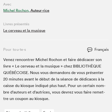
Avec
Michel Rochon,
Auteur·rice
Livres présentés
Le cerveau et la musique
Pour tou⋅te⋅s
Français
Venez ren­con­tr­er Michel Rochon et faire dédi­cac­er son
livre « Le cerveau et la musique » chez
BIB­LIO­THÈQUE
QUÉBÉ­COISE
. Nous vous deman­dons de vous présen­ter
20
min­utes avant le début de la séance de dédi­caces à la
caisse du kiosque indiqué plus haut. Pour un cer­tain nom­
bre d’auteurs et d’autrices, vous devrez vous faire remet­
tre un coupon au kiosque.