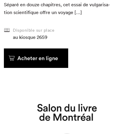
Séparé en douze chapitres, cet essai de vul­gar­i­sa­
tion sci­en­tifique offre un voyage […]
Disponible sur place
au kiosque
2659
Acheter en ligne
Que cherchez-vous?