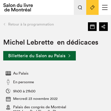
L'événement
Nos activités
retour
Retour à la programmation
Préparer sa visite au Salon
Liens pratiques
Michel Lebrette en dédicaces
Préparer sa visite
Billetterie du Salon au Palais
Actualités
Salon au Palais
Au Palais
SLM PRO
Salon dans la ville et en ligne
En personne
Projets partenaires
9h00 à 21h00
Espace exposant⋅e⋅s
Mercredi 23 novembre 2022
Espace enseignant·e·s
Palais des congrès de Montréal