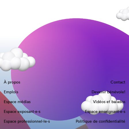
À propos
Contact
Emplois
Devenir bénévole!
Espace médias
Vidéos et balados
Espace exposant·e⋅s
Espace enseignant·e⋅s
Espace professionnel·le⋅s
Politique de confidentialité