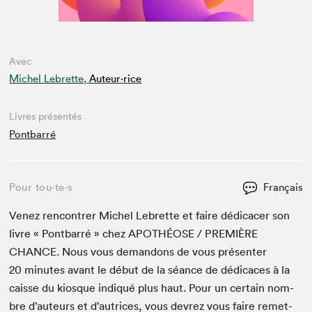
Avec
Michel Lebrette,
Auteur·rice
Livres présentés
Pontbarré
Pour tou⋅te⋅s
Français
Venez ren­con­tr­er Michel Lebrette et faire dédi­cac­er son
livre « Pont­bar­ré » chez
APOTHÉOSE
/
PRE­MIÈRE
CHANCE
. Nous vous deman­dons de vous présen­ter
20
min­utes avant le début de la séance de dédi­caces à la
caisse du kiosque indiqué plus haut. Pour un cer­tain nom­
bre d’auteurs et d’autrices, vous devrez vous faire remet­