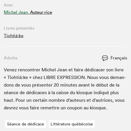
Avec
Michel Jean,
Auteur·rice
Livres présentés
Tiohtiá:ke
Adulte
Français
Venez ren­con­tr­er Michel Jean et faire dédi­cac­er son livre
« Tiohtiá:ke » chez
LIBRE
EXPRES­SION
. Nous vous deman­
dons de vous présen­ter
20
min­utes avant le début de la
séance de dédi­caces à la caisse du kiosque indiqué plus
haut. Pour un cer­tain nom­bre d’auteurs et d’autrices, vous
devrez vous faire remet­tre un coupon au kiosque.
Séance de dédicace
Littérature québécoise