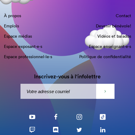
À propos
Contact
Emplois
Devenir bénévole!
Espace médias
Vidéos et balados
Espace exposant·e⋅s
Espace enseignant·e⋅s
Espace professionnel·le⋅s
Politique de confidentialité
Inscrivez-vous à l'infolettre