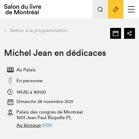
L'événement
Nos activités
retour
Retour à la programmation
Préparer sa visite au Salon
Liens pratiques
Michel Jean en dédicaces
Préparer sa visite
Au Palais
Actualités
En personne
Salon au Palais
SLM PRO
14h30 à 16h00
Salon dans la ville et en ligne
Dimanche 28 novembre 2021
Palais des congrès de Montréal
Projets partenaires
Espace exposant⋅e⋅s
1001 Jean Paul Riopelle Pl,
Au kiosque
2725
Espace enseignant·e·s