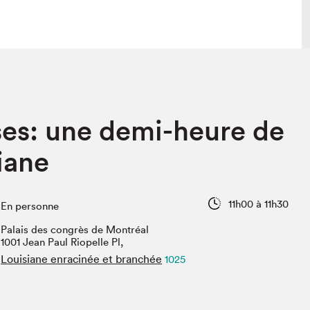
lais
Salon dans la ville et en ligne
ses: une demi-heure de
tion
Programmation dans la ville
colaires Hydro-Québec
Programmation en ligne
iane
Vidéos et balados
xposant·e·s
11h00 à 11h30
En personne
teur·rice·s
Palais des congrès de Montréal
1001 Jean Paul Riopelle Pl,
Louisiane enracinée et branchée
1025