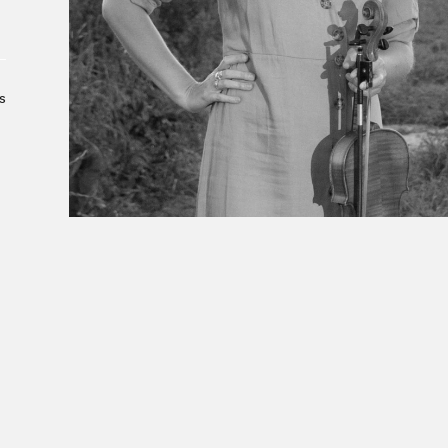
À propos du Salon
Liste des exposant·e·s
Liste des auteur·rice·s
s