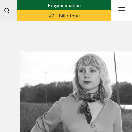
Programmation
Billetterie
Liens pratiques
Plan du Salon
Préparer sa visite
Partenaires
Espace médias
Espace exposant·e·s
Espace enseignant·e·s
Espace participant⋅e⋅s
Espace Salon dans la ville
Espace bénévoles
Devenir bénévole