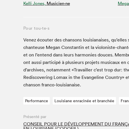
Kelli Jones,
Musicien·ne
Megan
Café La Presse
Espace Côte-des-Neiges
Espace jeunesse présenté par Desjardins
Espace Zines
Pour tou⋅te⋅s
La lecture en cadeau
Venez écouter des chan­sons louisianais­es, qu’elle
Le grand jeu de lecture à voix haute du Salon du livre
chanteuse Megan Con­stan­tin et la vio­loniste-chant
de Montréal
et on l’en­tend dans leurs har­monies douces. Mem­b
Lettres québécoises au Salon
ont aus­si par­ticipé à plusieurs pro­jets musi­caux en du
Louisiane enracinée et branchée
d’archives, notam­ment «Tra­vailler c’est trop dur: the
Mur des illustrateur·rice·s
Redis­cov­er­ing Lomax in the Evan­ge­line Coun­try» et 
SLM PRO
chan­son franco-louisianaise.
Zone Manga
Performance
Louisiane enracinée et branchée
Fran
Présenté par
CONSEIL POUR LE DÉVELOPPEMENT DU FRANÇ
EN LOUISIANE (CODOFIL)