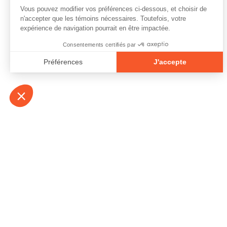
À propos
Contact
Emplois
Devenir bénévo
Espace médias
Vidéos et balad