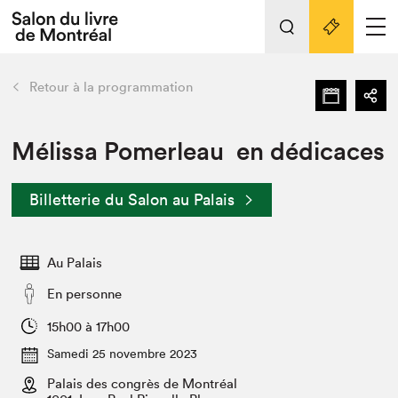
L'événement
Nos activités
retour
Retour à la programmation
Préparer sa visite au Salon
Liens pratiques
Mélissa Pomerleau en dédicaces
Préparer sa visite
Billetterie du Salon au Palais
Actualités
Salon au Palais
Au Palais
SLM PRO
Salon dans la ville et en ligne
En personne
Projets partenaires
15h00 à 17h00
Espace exposant⋅e⋅s
Samedi 25 novembre 2023
Espace enseignant·e·s
Palais des congrès de Montréal