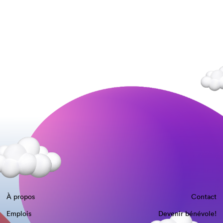
À propos
Contact
Emplois
Devenir bénévole!