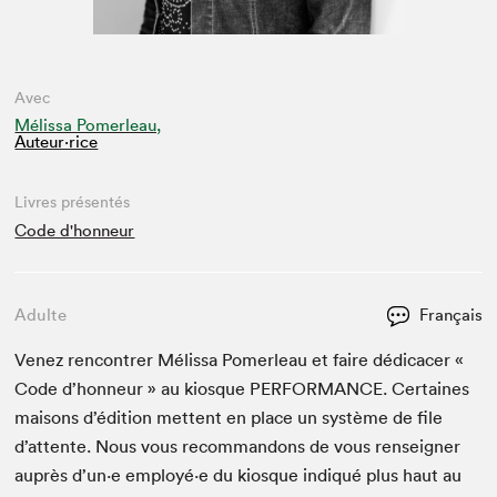
Avec
Mélissa Pomerleau,
Auteur·rice
Livres présentés
Code d'honneur
Adulte
Français
Venez ren­con­tr­er Mélis­sa Pomer­leau et faire dédi­cac­er «
Code d’hon­neur » au kiosque
PER­FOR­MANCE
. Cer­taines
maisons d’édi­tion met­tent en place un sys­tème de file
d’at­tente. Nous vous recom­man­dons de vous ren­seign­er
auprès d’un·e employé·e du kiosque indiqué plus haut au