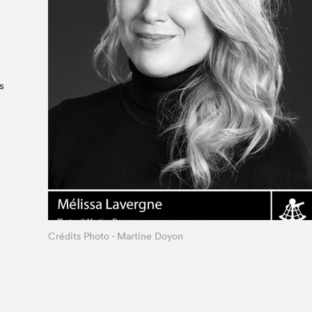
À propos du Salon
Liste des exposant·e·s
Liste des auteur·rice·s
s
Crédits Photo - Martine Doyon