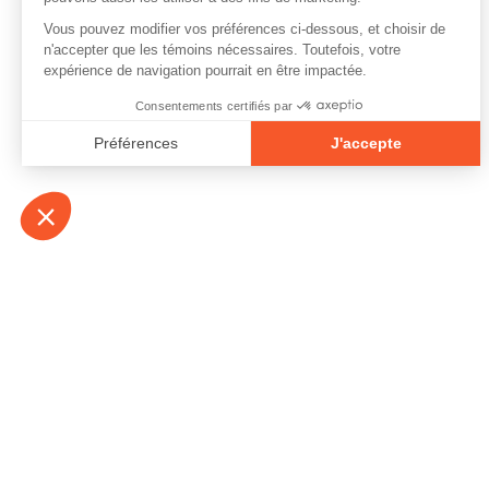
À propos
Contact
Emplois
Devenir bénévo
Espace médias
Vidéos et balad