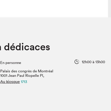
lais
Salon dans la ville et en ligne
n dédicaces
tion
Programmation dans la ville
colaires Hydro-Québec
Programmation en ligne
Vidéos et balados
12h00 à 13h00
En personne
xposant·e·s
Palais des congrès de Montréal
teur·rice·s
1001 Jean Paul Riopelle Pl,
Au kiosque
1713