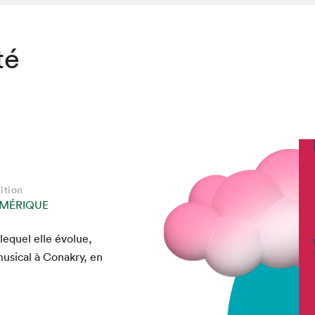
té
ition
MÉRIQUE
 lequel elle évolue,
usi­cal à Conakry, en