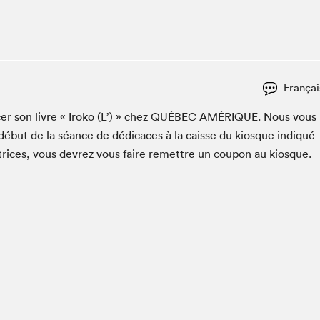
Espace ado | Lis-moi MTL
Espace des tout-petits
Espace Radio-Canada
La cabane à culture
Françai
La Maison des libraires
Le Salon dans ta classe
­er son livre « Iroko (L’) » chez
QUÉBEC
AMÉRIQUE
. Nous vous
début de la séance de dédi­caces à la caisse du kiosque indiqué
Liseur Public
utrices, vous devrez vous faire remet­tre un coupon au kiosque.
Matinées scolaires Hydro-Québec
Narra
Vitrine du Festival littéraire international Metropolis
bleu au SLM