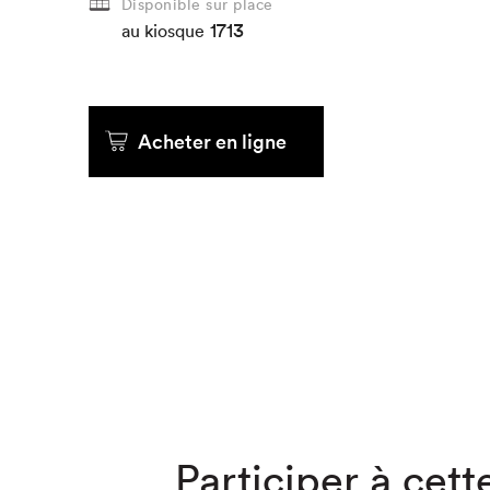
Disponible sur place
1713
au kiosque
Que cher
Acheter en ligne
Participer à cette