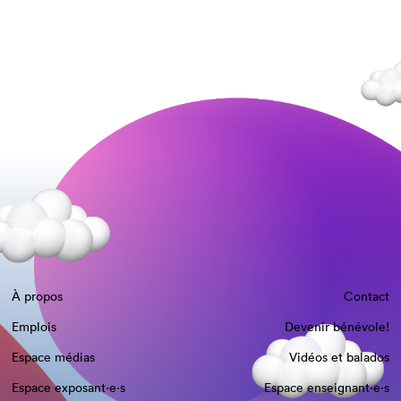
À propos
Contact
Emplois
Devenir bénévole!
Espace médias
Vidéos et balados
Espace exposant·e⋅s
Espace enseignant·e⋅s