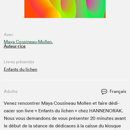
Avec
Maya Cousineau-Mollen,
Auteur·rice
Livres présentés
Enfants du lichen
Adulte
Français
Venez ren­con­tr­er Maya Cousineau Mollen et faire dédi­
cac­er son livre « Enfants du lichen » chez
HAN­NENO­RAK
.
Nous vous deman­dons de vous présen­ter
20
min­utes avant
le début de la séance de dédi­caces à la caisse du kiosque