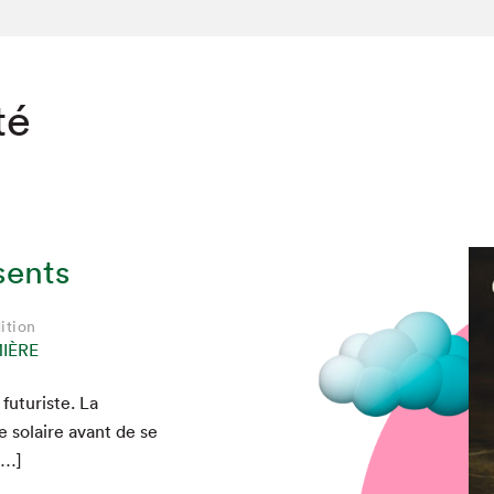
té
sents
ition
IÈRE
futur­iste. La
chez-vous?
e solaire avant de se
[…]