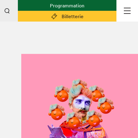
Programmation
Billetterie
Liens pratiques
Plan du Salon
Préparer sa visite
Partenaires
Espace médias
Espace exposant·e·s
Espace enseignant·e·s
Espace participant⋅e⋅s
Espace Salon dans la ville
Espace bénévoles
Devenir bénévole