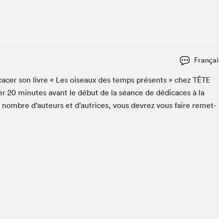
Espace ado | Lis-moi MTL
Espace des tout-petits
Espace Radio-Canada
La cabane à culture
Françai
La Maison des libraires
Le Salon dans ta classe
­cac­er son livre « Les oiseaux des temps présents » chez
TÊTE
er
20
min­utes avant le début de la séance de dédi­caces à la
Liseur Public
n nom­bre d’auteurs et d’autrices, vous devrez vous faire remet­
Matinées scolaires Hydro-Québec
Narra
Vitrine du Festival littéraire international Metropolis
bleu au SLM