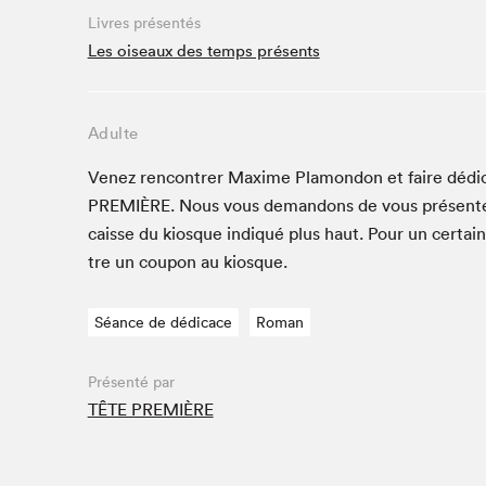
Café La Presse
Livres présentés
Espace Côte-des-Neiges
Les oiseaux des temps présents
Espace jeunesse présenté par Desjardins
Espace Zines
Adulte
La lecture en cadeau
Le grand jeu de lecture à voix haute du Salon du livre
Venez ren­con­tr­er Maxime Pla­m­on­don et faire dédi
de Montréal
PRE­MIÈRE
. Nous vous deman­dons de vous présen­t
Lettres québécoises au Salon
caisse du kiosque indiqué plus haut. Pour un cer­tai
Louisiane enracinée et branchée
tre un coupon au kiosque.
Mur des illustrateur·rice·s
SLM PRO
Séance de dédicace
Roman
Zone Manga
Présenté par
TÊTE PREMIÈRE