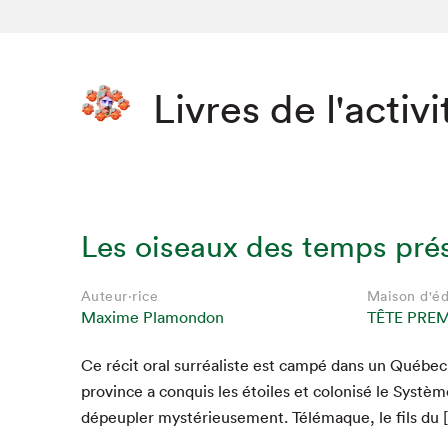
Livres de l'activi
Les oiseaux des temps pré
Auteur·rice
Maison d'éd
Maxime Plamondon
TÊTE PREM
Ce réc­it oral sur­réal­iste est cam­pé dans un Québec 
Que cher
province a con­quis les étoiles et colonisé le Sys­tèm
dépe­u­pler mys­térieuse­ment. Télé­maque, le fils du 