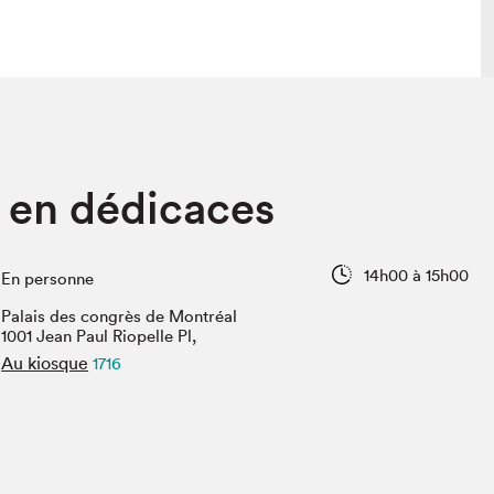
lais
Salon dans la ville et en ligne
en dédicaces
tion
Programmation dans la ville
colaires Hydro-Québec
Programmation en ligne
Vidéos et balados
14h00 à 15h00
En personne
xposant·e·s
Palais des congrès de Montréal
teur·rice·s
1001 Jean Paul Riopelle Pl,
Au kiosque
1716