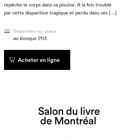
repêche le corps dans sa piscine. À la fois trou­blé
par cette dis­pari­tion trag­ique et per­du dans ses […]
Disponible sur place
au kiosque
2113
Acheter en ligne
Que cherchez-vous?