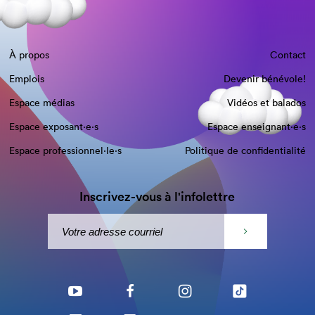
À propos
Contact
Emplois
Devenir bénévole!
Espace médias
Vidéos et balados
Espace exposant·e⋅s
Espace enseignant·e⋅s
Espace professionnel·le⋅s
Politique de confidentialité
Inscrivez-vous à l'infolettre