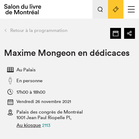
L'événement
Nos activités
retour
Retour à la programmation
Préparer sa visite au Salon
Liens pratiques
Maxime Mongeon en dédicaces
Préparer sa visite
Au Palais
Actualités
En personne
Salon au Palais
SLM PRO
17h00 à 18h00
Salon dans la ville et en ligne
Vendredi 26 novembre 2021
Palais des congrès de Montréal
Projets partenaires
Espace exposant⋅e⋅s
1001 Jean Paul Riopelle Pl,
Au kiosque
2113
Espace enseignant·e·s