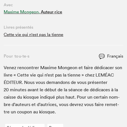
Avec
Maxime Mongeon,
Auteur·rice
Livres présentés
Cette vie qui n'est pas la tienne
Pour tou⋅te⋅s
Français
Venez ren­con­tr­er Maxime Mon­geon et faire dédi­cac­er son
livre « Cette vie qui n’est pas la tienne » chez
LEMÉAC
ÉDI­TEUR
. Nous vous deman­dons de vous présen­ter
20
min­utes avant le début de la séance de dédi­caces à la
caisse du kiosque indiqué plus haut. Pour un cer­tain nom­
bre d’auteurs et d’autrices, vous devrez vous faire remet­
tre un coupon au kiosque.