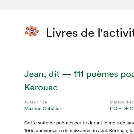
Livres de l'activi
Jean, dit — 111 poèmes pou
Kerouac
Auteur·rice
Maison d'éd
Maxime Catellier
L’OIE DE 
Cette suite de poèmes écrite durant le mois de jan­v
100
e
anniver­saire de nais­sance de Jack Kérouac, fai