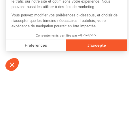
À propos
Contact
Emplois
Devenir bénévo
Espace médias
Vidéos et balad