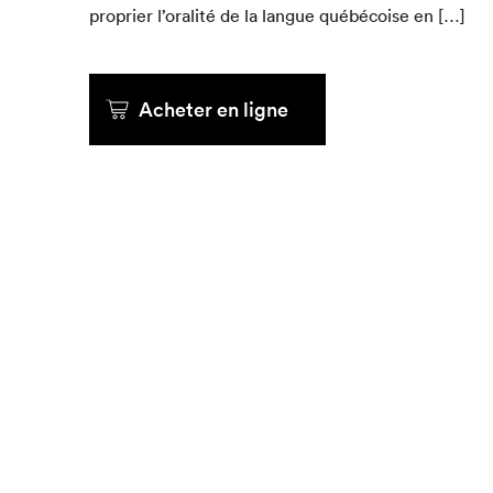
pro­prier l’oralité de la langue québé­coise en […]
Que cher
Acheter en ligne