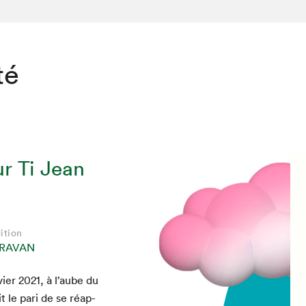
té
r Ti Jean
ition
CRAVAN
i­er
2021
, à l’aube du
t le pari de se réap­