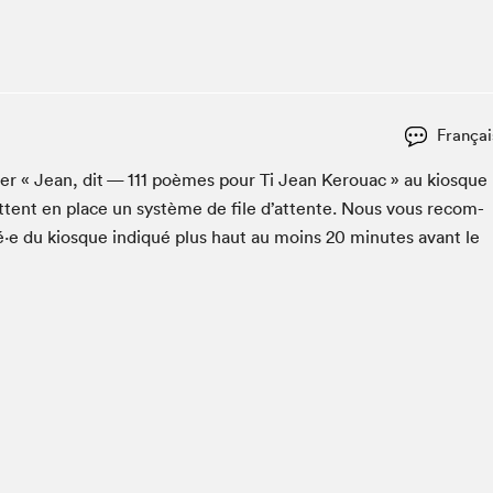
Espace ado | Lis-moi MTL
Espace des tout-petits
Espace Radio-Canada
La cabane à culture
Françai
La Maison des libraires
Le Salon dans ta classe
c­er « Jean, dit —
111
poèmes pour Ti Jean Ker­ouac » au kiosque
t­tent en place un sys­tème de file d’at­tente. Nous vous recom­
Liseur Public
é·e du kiosque indiqué plus haut au moins
20
min­utes avant le
Matinées scolaires Hydro-Québec
Narra
Vitrine du Festival littéraire international Metropolis
bleu au SLM