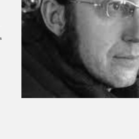
À propos du Salon
Liste des exposant·e·s
Liste des auteur·rice·s
s