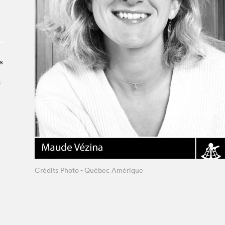
À propos du Salon
Liste des exposant·e·s
Liste des auteur·rice·s
s
s
Crédits Photo - Québec Amérique