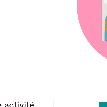
chez-vous?
 activité