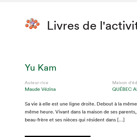
Livres de l'activi
Yu Kam
Auteur·rice
Maison d'éd
Maude Vézina
QUÉBEC A
Sa vie à elle est une ligne droite. Debout à la mêm
même heure. Vivant dans la mai­son de ses par­ents,
beau-frère et ses nièces qui rési­dent dans […]