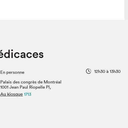
lais
Salon dans la ville et en ligne
édicaces
tion
Programmation dans la ville
colaires Hydro-Québec
Programmation en ligne
Vidéos et balados
12h30 à 13h30
En personne
xposant·e·s
Palais des congrès de Montréal
teur·rice·s
1001 Jean Paul Riopelle Pl,
Au kiosque
1713