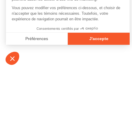
À propos
Contact
Emplois
Devenir bénévo
Espace médias
Vidéos et balad