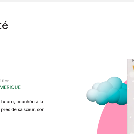
té
ition
MÉRIQUE
e heure, couchée à la
 près de sa sœur, son