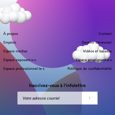
À propos
Contact
Emplois
Devenir bénévole!
Espace médias
Vidéos et balados
Espace exposant·e⋅s
Espace enseignant·e⋅s
Espace professionnel·le⋅s
Politique de confidentialité
Inscrivez-vous à l'infolettre