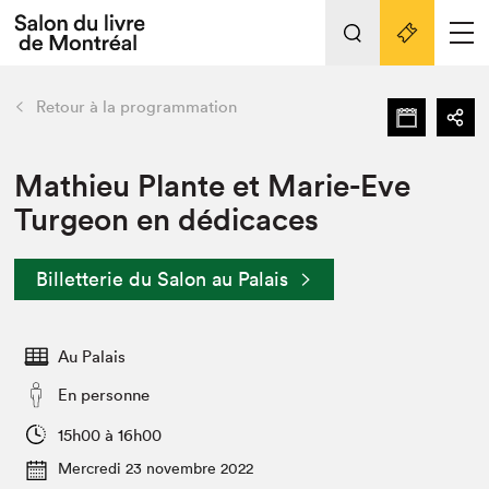
L'événement
Nos activités
retour
Retour à la programmation
Préparer sa visite au Salon
Liens pratiques
Mathieu Plante et Marie-Eve
Turgeon en dédicaces
Préparer sa visite
Actualités
Billetterie du Salon au Palais
Salon au Palais
SLM PRO
Salon dans la ville et en ligne
Au Palais
Projets partenaires
En personne
Espace exposant⋅e⋅s
15h00 à 16h00
Espace enseignant·e·s
Mercredi 23 novembre 2022