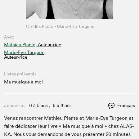
Crédits Photo - Marie-Eve Turgeon
Avec
Mathieu Plante,
Auteur·rice
Marie-Eve Turgeon,
Auteur·rice
Livres présentés
Ma musique à moi
Jeunesse
0 à 5 ans , 6 à 9 ans
Français
Venez ren­con­tr­er Math­ieu Plante et Marie-Eve Tur­geon et
faire dédi­cac­er leur livre « Ma musique à moi » chez
ALAS­
KA
. Nous vous deman­dons de vous présen­ter
20
min­utes