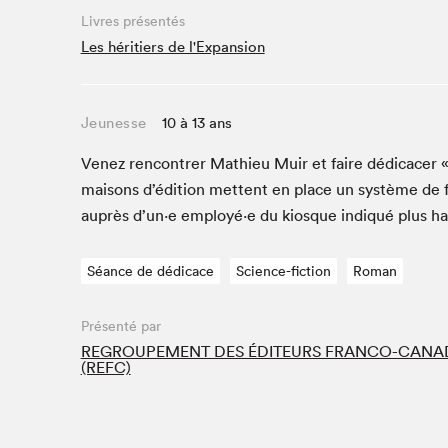
Café La Presse
Livres présentés
Espace Côte-des-Neiges
Les héritiers de l'Expansion
Espace jeunesse présenté par Desjardins
Espace Zines
Jeunesse
10 à 13 ans
La lecture en cadeau
Le grand jeu de lecture à voix haute du Salon du livre
Venez ren­con­tr­er Math­ieu Muir et faire dédi­cac­er 
de Montréal
maisons d’édi­tion met­tent en place un sys­tème de 
Lettres québécoises au Salon
auprès d’un·e employé·e du kiosque indiqué plus h
Louisiane enracinée et branchée
Mur des illustrateur·rice·s
Séance de dédicace
Science-fiction
Roman
SLM PRO
Zone Manga
Présenté par
REGROUPEMENT DES ÉDITEURS FRANCO-CANA
(REFC)