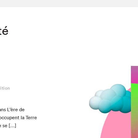
té
n
ition
ans L’ère de
 occu­pent la Terre
e se […]