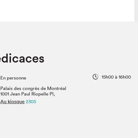
lais
Salon dans la ville et en ligne
édicaces
tion
Programmation dans la ville
colaires Hydro-Québec
Programmation en ligne
Vidéos et balados
15h00 à 16h00
En personne
xposant·e·s
Palais des congrès de Montréal
teur·rice·s
1001 Jean Paul Riopelle Pl,
Au kiosque
2305