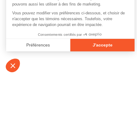
À propos
Contact
Emplois
Devenir bénévo
Espace médias
Vidéos et balad