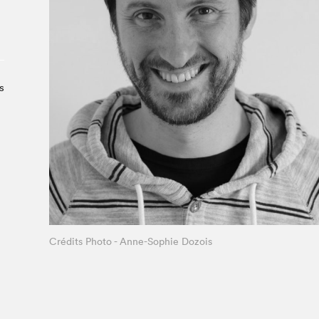
À propos du Salon
Liste des exposant·e·s
Liste des auteur·rice·s
s
Crédits Photo - Anne-Sophie Dozois