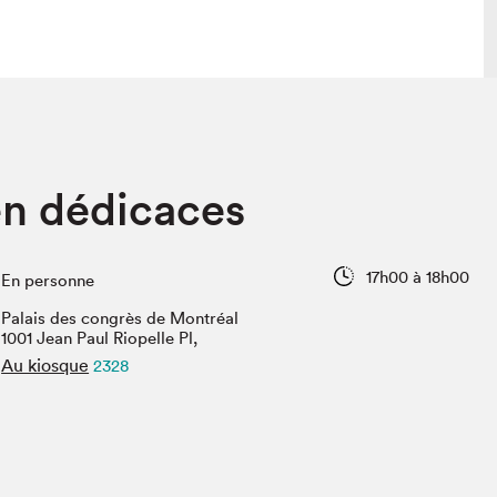
lais
Salon dans la ville et en ligne
n dédicaces
tion
Programmation dans la ville
colaires Hydro-Québec
Programmation en ligne
Vidéos et balados
17h00 à 18h00
En personne
xposant·e·s
Palais des congrès de Montréal
teur·rice·s
1001 Jean Paul Riopelle Pl,
Au kiosque
2328