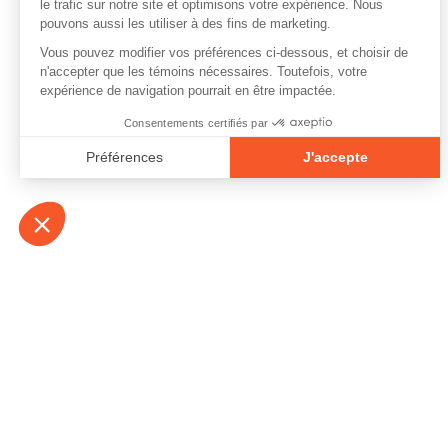
À propos
Contact
Emplois
Devenir bénévo
Espace médias
Vidéos et balad