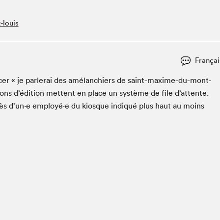
Espace ado | Lis-moi MTL
Espace des tout-petits
-louis
Espace Radio-Canada
La cabane à culture
Françai
La Maison des libraires
Le Salon dans ta classe
ac­er « je par­lerai des amélanchiers de saint-maxime-du-mont-
ons d’édi­tion met­tent en place un sys­tème de file d’at­tente.
Liseur Public
ès d’un·e employé·e du kiosque indiqué plus haut au moins
Matinées scolaires Hydro-Québec
Narra
Vitrine du Festival littéraire international Metropolis
bleu au SLM