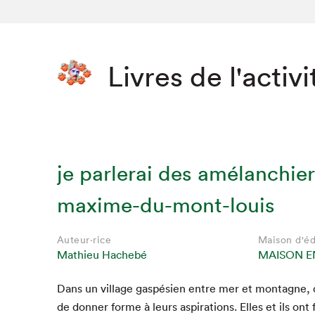
Livres de l'activi
je parlerai des amélanchier
maxime-du-mont-louis
Auteur·rice
Maison d'éd
Mathieu Hachebé
MAISON E
Dans un vil­lage gaspésien entre mer et mon­tagne, d
de don­ner forme à leurs aspi­ra­tions. Elles et ils ont 