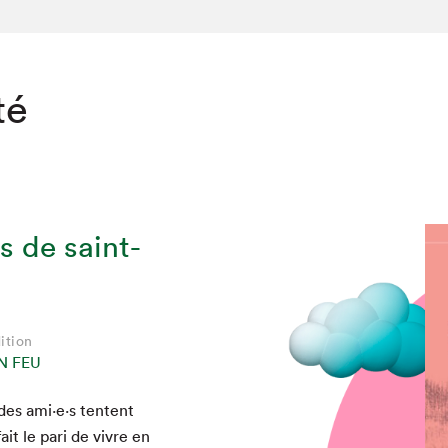
té
s de saint-
ition
N FEU
es ami·e·s ten­tent
fait le pari de vivre en