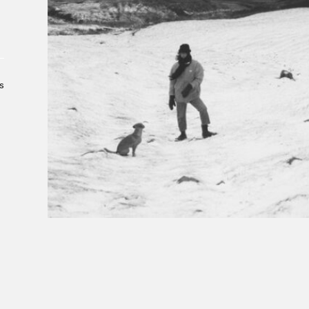
À propos du Salon
Liste des exposant·e·s
Liste des auteur·rice·s
s