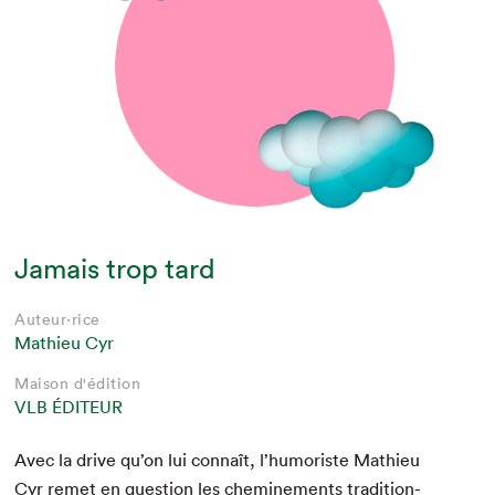
Jamais trop tard
Auteur·rice
Mathieu Cyr
Maison d'édition
VLB ÉDITEUR
Avec la dri­ve qu’on lui con­naît, l’humoriste Math­ieu
Cyr remet en ques­tion les chem­ine­ments tra­di­tion­