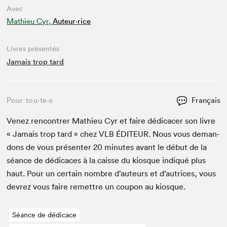
Avec
Mathieu Cyr,
Auteur·rice
Livres présentés
Jamais trop tard
Pour tou⋅te⋅s
Français
Venez ren­con­tr­er Math­ieu Cyr et faire dédi­cac­er son livre
« Jamais trop tard » chez
VLB
ÉDI­TEUR
. Nous vous deman­
dons de vous présen­ter
20
min­utes avant le début de la
séance de dédi­caces à la caisse du kiosque indiqué plus
haut. Pour un cer­tain nom­bre d’auteurs et d’autrices, vous
devrez vous faire remet­tre un coupon au kiosque.
Séance de dédicace