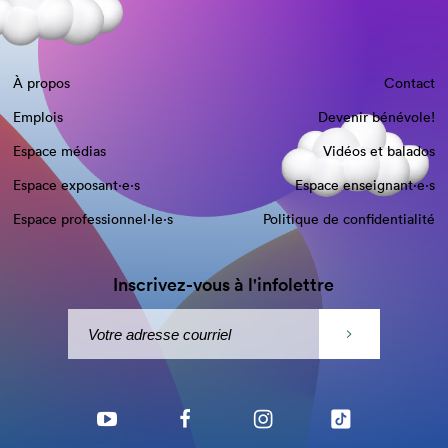
À propos
Contact
Emplois
Devenir bénévole!
Espace médias
Vidéos et balados
Espace exposant·e⋅s
Espace enseignant·e⋅s
Espace professionnel·le⋅s
Politique de confidentialité
Inscrivez-vous à l'infolettre