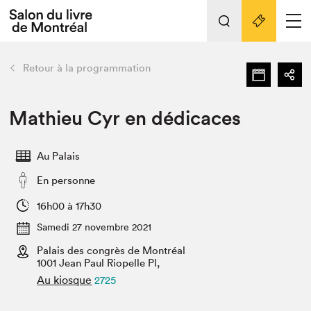
L'événement
Nos activités
retour
Retour à la programmation
Préparer sa visite au Salon
Liens pratiques
Mathieu Cyr en dédicaces
Préparer sa visite
Au Palais
Actualités
En personne
Salon au Palais
SLM PRO
16h00 à 17h30
Salon dans la ville et en ligne
Samedi 27 novembre 2021
Palais des congrès de Montréal
Projets partenaires
Espace exposant⋅e⋅s
1001 Jean Paul Riopelle Pl,
Au kiosque
2725
Espace enseignant·e·s