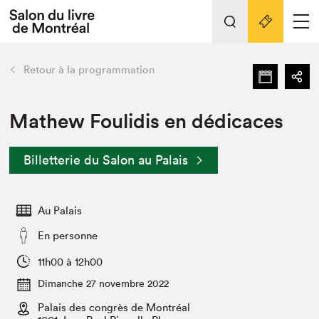
L'événement
Nos activités
retour
Retour à la programmation
Préparer sa visite au Salon
Liens pratiques
Mathew Foulidis en dédicaces
Préparer sa visite
Billetterie du Salon au Palais
Actualités
Salon au Palais
Au Palais
SLM PRO
Salon dans la ville et en ligne
En personne
Projets partenaires
11h00 à 12h00
Espace exposant⋅e⋅s
Dimanche 27 novembre 2022
Espace enseignant·e·s
Palais des congrès de Montréal