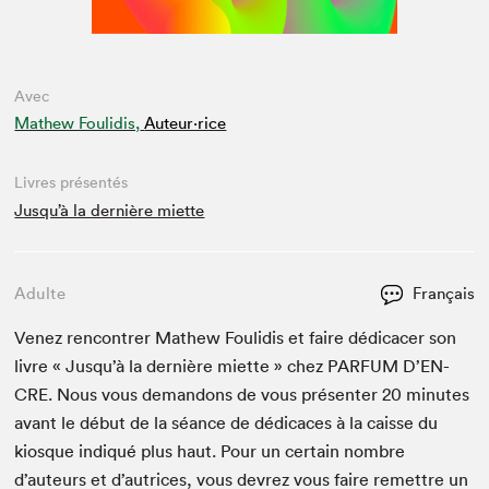
Avec
Mathew Foulidis,
Auteur·rice
Livres présentés
Jusqu’à la dernière miette
Adulte
Français
Venez ren­con­tr­er Math­ew Foulidis et faire dédi­cac­er son
livre « Jusqu’à la dernière miette » chez
PAR­FUM
D’EN­
CRE. Nous vous deman­dons de vous présen­ter
20
min­utes
avant le début de la séance de dédi­caces à la caisse du
kiosque indiqué plus haut. Pour un cer­tain nom­bre
d’auteurs et d’autrices, vous devrez vous faire remet­tre un