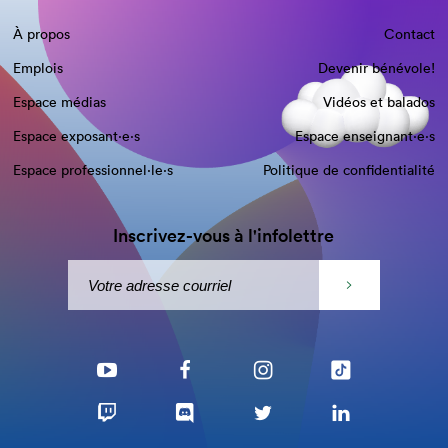
À propos
Contact
Emplois
Devenir bénévole!
Espace médias
Vidéos et balados
Espace exposant·e⋅s
Espace enseignant·e⋅s
Espace professionnel·le⋅s
Politique de confidentialité
Inscrivez-vous à l'infolettre