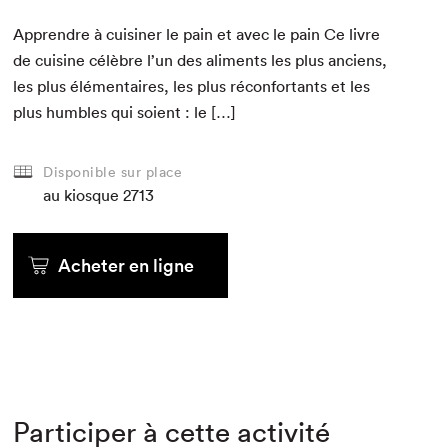
Appren­dre à cuisin­er le pain et avec le pain Ce livre
de cui­sine célèbre l’un des ali­ments les plus anciens,
les plus élé­men­taires, les plus récon­for­t­ants et les
plus hum­bles qui soient : le […]
Disponible sur place
au kiosque
2713
Acheter en ligne
Participer à cette activité