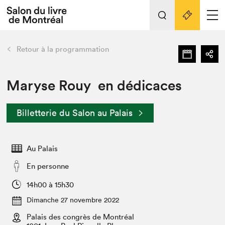
L'événement
Nos activités
retour
Retour à la programmation
Préparer sa visite au Salon
Liens pratiques
Maryse Rouy en dédicaces
Préparer sa visite
Billetterie du Salon au Palais
Actualités
Salon au Palais
Au Palais
SLM PRO
Salon dans la ville et en ligne
En personne
Projets partenaires
14h00 à 15h30
Espace exposant⋅e⋅s
Dimanche 27 novembre 2022
Espace enseignant·e·s
Palais des congrès de Montréal