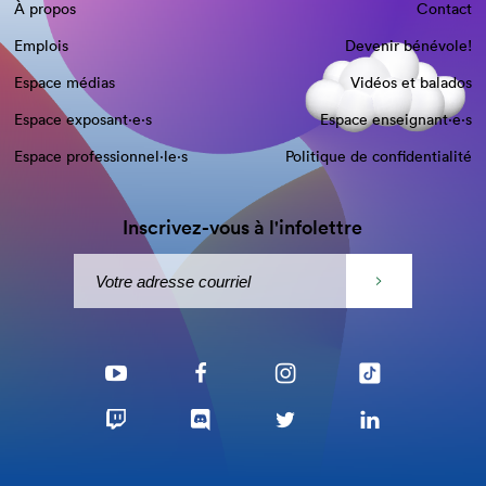
À propos
Contact
Emplois
Devenir bénévole!
Espace médias
Vidéos et balados
Espace exposant·e⋅s
Espace enseignant·e⋅s
Espace professionnel·le⋅s
Politique de confidentialité
Inscrivez-vous à l'infolettre