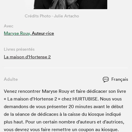
Crédits Photo - Julie Artacho
Avec
Maryse Rouy,
Auteur·rice
Livres présentés
La maison d'Hortense 2
Adulte
Français
Venez ren­con­tr­er Maryse Rouy et faire dédi­cac­er son livre
« La mai­son d’Hort­ense
2
» chez
HUR­TUBISE
. Nous vous
deman­dons de vous présen­ter
20
min­utes avant le début
de la séance de dédi­caces à la caisse du kiosque indiqué
plus haut. Pour un cer­tain nom­bre d’auteurs et d’autrices,
vous devrez vous faire remet­tre un coupon au kiosque.