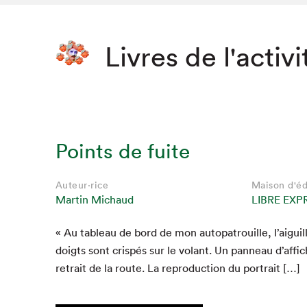
Livres de l'activi
Points de fuite
Auteur·rice
Maison d'éd
Martin Michaud
LIBRE EXP
« Au tableau de bord de mon autopa­trouille, l’aigu­i
doigts sont crispés sur le volant. Un pan­neau d’af­f
retrait de la route. La repro­duc­tion du portrait […]