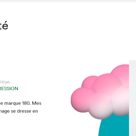
té
ition
RESSION
lle mar­que
180
. Mes
ichage se dresse en