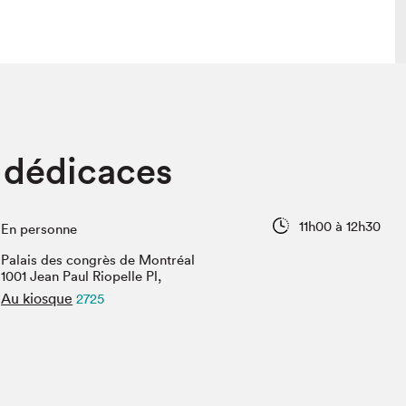
lais
Salon dans la ville et en ligne
 dédicaces
tion
Programmation dans la ville
colaires Hydro-Québec
Programmation en ligne
Vidéos et balados
11h00 à 12h30
En personne
xposant·e·s
Palais des congrès de Montréal
teur·rice·s
1001 Jean Paul Riopelle Pl,
Au kiosque
2725