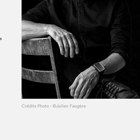
À propos du Salon
Liste des exposant·e·s
Liste des auteur·rice·s
s
Crédits Photo - ©Julien Faugère