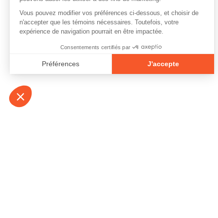
À propos
Contact
Emplois
Devenir bénévo
Espace médias
Vidéos et balad