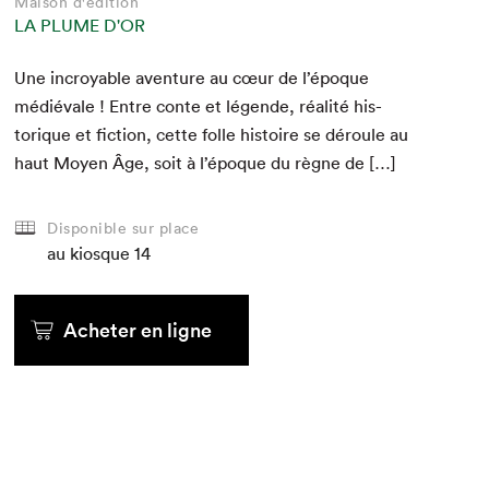
Maison d'édition
LA PLUME D'OR
Une incroy­able aven­ture au cœur de l’époque
médié­vale ! Entre con­te et légende, réal­ité his­
torique et fic­tion, cette folle his­toire se déroule au
haut Moyen Âge, soit à l’époque du règne de […]
Disponible sur place
au kiosque
14
Acheter en ligne