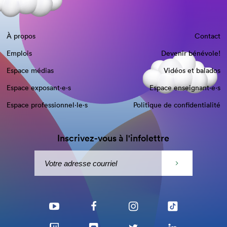
À propos
Contact
Emplois
Devenir bénévole!
Espace médias
Vidéos et balados
Espace exposant·e⋅s
Espace enseignant·e⋅s
Espace professionnel·le⋅s
Politique de confidentialité
Inscrivez-vous à l'infolettre