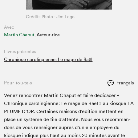
Crédits Photo - Jim Lego
Avec
Martin Chaput,
Auteur·rice
Livres présentés
Chronique carolingienne: Le mage de Baël
Pour tou⋅te⋅s
Français
Venez ren­con­tr­er Mar­tin Cha­put et faire dédi­cac­er «
Chronique car­olingi­en­ne: Le mage de Baël » au kiosque
LA
PLUME
D’OR. Cer­taines maisons d’édi­tion met­tent en
place un sys­tème de file d’at­tente. Nous vous recom­man­
dons de vous ren­seign­er auprès d’un·e employé·e du
kiosque indiqué plus haut au moins
20
min­utes avant le