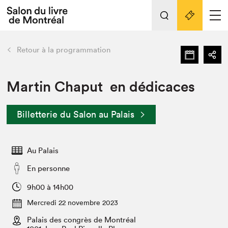
L'événement
Nos activités
retour
Retour à la programmation
Préparer sa visite au Salon
Liens pratiques
Martin Chaput en dédicaces
Préparer sa visite
Billetterie du Salon au Palais
Actualités
Salon au Palais
Au Palais
SLM PRO
Salon dans la ville et en ligne
En personne
Projets partenaires
9h00 à 14h00
Espace exposant⋅e⋅s
Mercredi 22 novembre 2023
Espace enseignant·e·s
Palais des congrès de Montréal