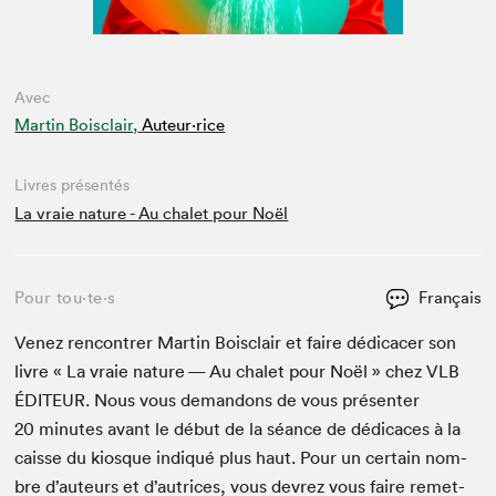
Avec
Martin Boisclair,
Auteur·rice
Livres présentés
La vraie nature - Au chalet pour Noël
Pour tou⋅te⋅s
Français
Venez ren­con­tr­er Mar­tin Bois­clair et faire dédi­cac­er son
livre « La vraie nature — Au chalet pour Noël » chez
VLB
ÉDI­TEUR
. Nous vous deman­dons de vous présen­ter
20
min­utes avant le début de la séance de dédi­caces à la
caisse du kiosque indiqué plus haut. Pour un cer­tain nom­
bre d’auteurs et d’autrices, vous devrez vous faire remet­