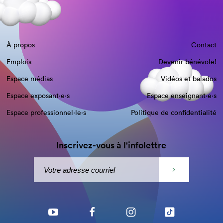
À propos
Contact
Emplois
Devenir bénévole!
Espace médias
Vidéos et balados
Espace exposant·e⋅s
Espace enseignant·e⋅s
Espace professionnel·le⋅s
Politique de confidentialité
Inscrivez-vous à l'infolettre