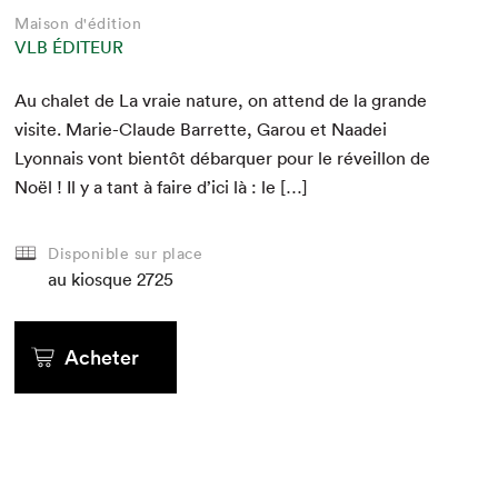
Maison d'édition
VLB ÉDITEUR
Au chalet de La vraie nature, on attend de la grande
vis­ite. Marie-Claude Bar­rette, Garou et Naadei
Lyon­nais vont bien­tôt débar­quer pour le réveil­lon de
Noël ! Il y a tant à faire d’i­ci là : le […]
Disponible sur place
au kiosque
2725
Acheter