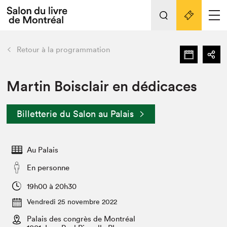
L'événement
Nos activités
retour
Retour à la programmation
Préparer sa visite au Salon
Liens pratiques
Martin Boisclair en dédicaces
Préparer sa visite
Billetterie du Salon au Palais
Actualités
Salon au Palais
Au Palais
SLM PRO
Salon dans la ville et en ligne
En personne
Projets partenaires
19h00 à 20h30
Espace exposant⋅e⋅s
Vendredi 25 novembre 2022
Espace enseignant·e·s
Palais des congrès de Montréal