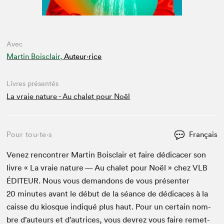
Avec
Martin Boisclair,
Auteur·rice
Livres présentés
La vraie nature - Au chalet pour Noël
Pour tou⋅te⋅s
Français
Venez ren­con­tr­er Mar­tin Bois­clair et faire dédi­cac­er son
livre « La vraie nature — Au chalet pour Noël » chez
VLB
ÉDI­TEUR
. Nous vous deman­dons de vous présen­ter
20
min­utes avant le début de la séance de dédi­caces à la
caisse du kiosque indiqué plus haut. Pour un cer­tain nom­
bre d’auteurs et d’autrices, vous devrez vous faire remet­