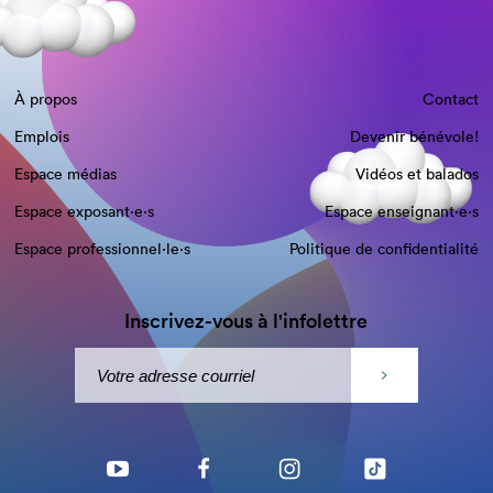
À propos
Contact
Emplois
Devenir bénévole!
Espace médias
Vidéos et balados
Espace exposant·e⋅s
Espace enseignant·e⋅s
Espace professionnel·le⋅s
Politique de confidentialité
Inscrivez-vous à l'infolettre