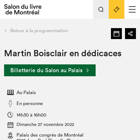
L'événement
Nos activités
retour
Retour à la programmation
Préparer sa visite au Salon
Liens pratiques
Martin Boisclair en dédicaces
Préparer sa visite
Billetterie du Salon au Palais
Actualités
Salon au Palais
Au Palais
SLM PRO
Salon dans la ville et en ligne
En personne
Projets partenaires
14h30 à 16h00
Espace exposant⋅e⋅s
Dimanche 27 novembre 2022
Espace enseignant·e·s
Palais des congrès de Montréal