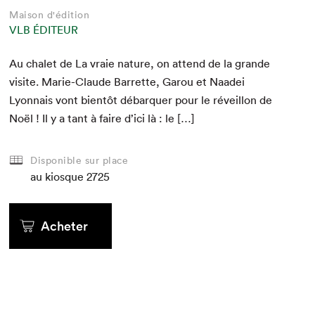
Maison d'édition
VLB ÉDITEUR
Au chalet de La vraie nature, on attend de la grande
vis­ite. Marie-Claude Bar­rette, Garou et Naadei
Lyon­nais vont bien­tôt débar­quer pour le réveil­lon de
Noël ! Il y a tant à faire d’i­ci là : le […]
Disponible sur place
au kiosque
2725
Acheter