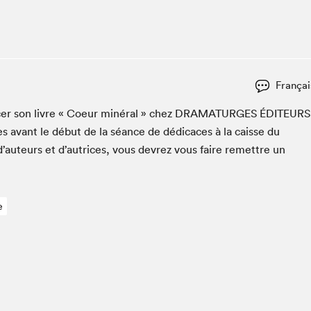
Espace ado | Lis-moi MTL
Espace des tout-petits
Espace Radio-Canada
La cabane à culture
Françai
La Maison des libraires
Le Salon dans ta classe
ac­er son livre « Coeur minéral » chez
DRA­MATURGES
ÉDI­TEURS
s avant le début de la séance de dédi­caces à la caisse du
Liseur Public
d’auteurs et d’autrices, vous devrez vous faire remet­tre un
Matinées scolaires Hydro-Québec
Narra
Vitrine du Festival littéraire international Metropolis
bleu au SLM
e