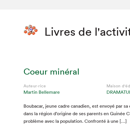
Livres de l'activi
Coeur minéral
Auteur·rice
Maison d'éd
Martin Bellemare
DRAMATUR
Boubacar, jeune cadre cana­di­en, est envoyé par sa
Que cher
dans la région d’origine de ses par­ents en Guinée 
prob­lème avec la pop­u­la­tion. Con­fron­té à une […]