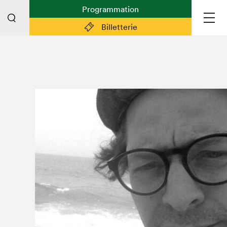
Programmation
Billetterie
Liens pratiques
Plan du Salon
Préparer sa visite
Partenaires
Espace médias
Espace exposant·e·s
Espace enseignant·e·s
Espace participant⋅e⋅s
Espace Salon dans la ville
Espace bénévoles
Devenir bénévole