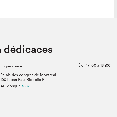
lais
Salon dans la ville et en ligne
n dédicaces
tion
Programmation dans la ville
colaires Hydro-Québec
Programmation en ligne
Vidéos et balados
17h00 à 18h00
En personne
xposant·e·s
Palais des congrès de Montréal
teur·rice·s
1001 Jean Paul Riopelle Pl,
Au kiosque
1807