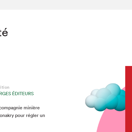
té
ition
GES ÉDITEURS
 com­pag­nie minière
chez-vous?
Conakry pour régler un