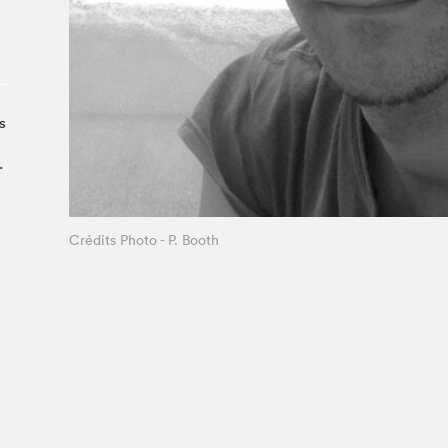
À propos du Salon
Liste des exposant·e·s
Liste des auteur·rice·s
s
.
Crédits Photo - P. Booth