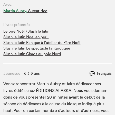
Avec
Martin Aubry,
Auteur·rice
Livres présentés
Le pire Noël /Slush le lutin
Slush le lutin Noël en péril
Slush le lutin Panique à l'atelier du Père Noël
Slush le lutin Le spectacle fantarctique
Slush le lutin Chaos au pôle Nord
Jeunesse
6 à 9 ans
Français
Venez ren­con­tr­er Mar­tin Aubry et faire dédi­cac­er ses
livres édités chez
ÉDI­TIONS
ALAS­KA
. Nous vous deman­
dons de vous présen­ter
20
min­utes avant le début de la
séance de dédi­caces à la caisse du kiosque indiqué plus
haut. Pour un cer­tain nom­bre d’auteurs et d’autrices, vous