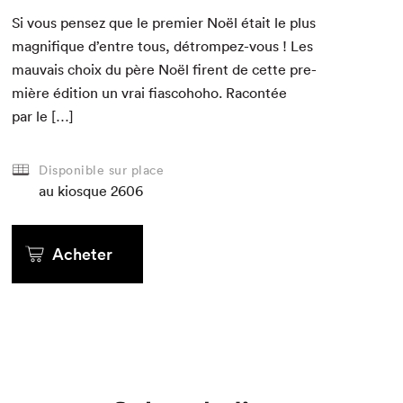
ALASKA
ALASKA
ALASKA
ALASKA
ALASKA
ALASKA
25
Si vous pensez que le pre­mier Noël était le plus
25
25
mag­nifique d’entre tous, détrompez-vous ! Les
mau­vais choix du père Noël firent de cette pre­
mière édi­tion un vrai fias­co­ho­ho. Racon­tée
par le […]
au kiosque
au kiosque
au kiosque
au kiosque
au kiosque
au kiosque
Disponible sur place
au kiosque
au kiosque
au kiosque
2606
au kiosque
au kiosque
au kiosque
au kiosque
au kiosque
au kiosque
Acheter
Acheter
Acheter
Acheter
Acheter
Acheter
Acheter
Acheter
Acheter
Acheter
Acheter
Acheter
Acheter
Acheter
Acheter