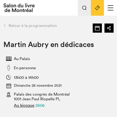
L'événement
Nos activités
retour
Retour à la programmation
Préparer sa visite au Salon
Liens pratiques
Martin Aubry en dédicaces
Préparer sa visite
Au Palais
Actualités
En personne
Salon au Palais
SLM PRO
13h00 à 14h00
Salon dans la ville et en ligne
Dimanche 28 novembre 2021
Palais des congrès de Montréal
Projets partenaires
Espace exposant⋅e⋅s
1001 Jean Paul Riopelle Pl,
Au kiosque
2606
Espace enseignant·e·s