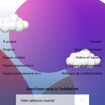
À propos
Contact
Emplois
Devenir bénévole!
Espace médias
Vidéos et balados
Espace exposant·e⋅s
Espace enseignant·e⋅s
Espace professionnel·le⋅s
Politique de confidentialité
Inscrivez-vous à l'infolettre