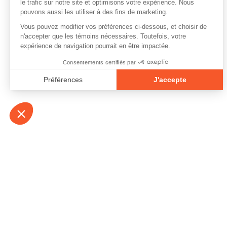
À propos
Contact
Emplois
Devenir bénévo
Espace médias
Vidéos et balad