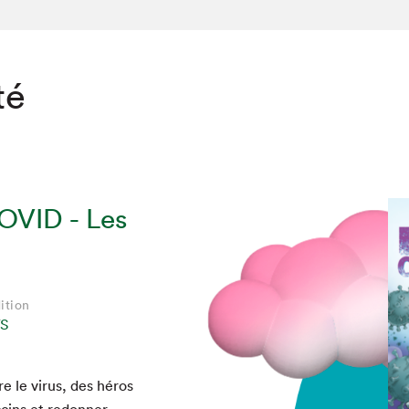
té
VID - Les
ition
S
re le virus, des héros
ac­cins et redonner