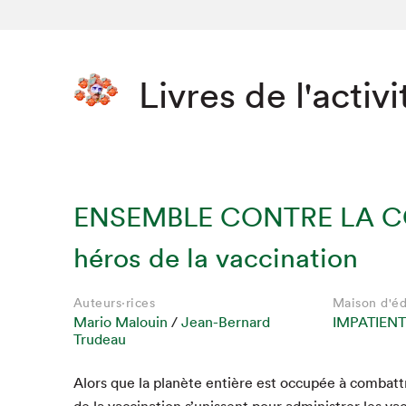
Livres de l'activi
ENSEMBLE CONTRE LA CO
héros de la vaccination
Auteurs·rices
Maison d'éd
Mario Malouin
/
Jean-Bernard
IMPATIENT
Trudeau
Alors que la planète entière est occupée à com­bat­t
de la vac­ci­na­tion s’unissent pour admin­istr­er les v