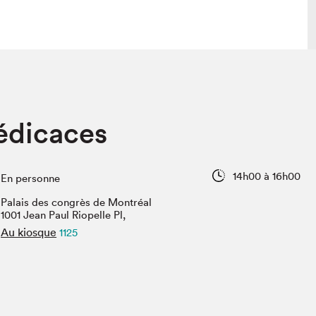
lais
Salon dans la ville et en ligne
édicaces
tion
Programmation dans la ville
colaires Hydro-Québec
Programmation en ligne
Vidéos et balados
14h00 à 16h00
En personne
xposant·e·s
Palais des congrès de Montréal
teur·rice·s
1001 Jean Paul Riopelle Pl,
Au kiosque
1125