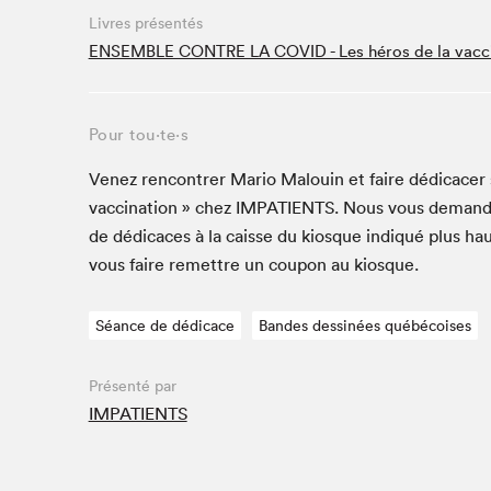
Café La Presse
Livres présentés
Espace Côte-des-Neiges
ENSEMBLE CONTRE LA COVID - Les héros de la vacci
Espace jeunesse présenté par Desjardins
Espace Zines
Pour tou⋅te⋅s
La lecture en cadeau
Le grand jeu de lecture à voix haute du Salon du livre
Venez ren­con­tr­er Mario Mal­ouin et faire dédi­cac­er
de Montréal
vac­ci­na­tion » chez
IMPA­TIENTS
. Nous vous deman­d
Lettres québécoises au Salon
de dédi­caces à la caisse du kiosque indiqué plus hau
Louisiane enracinée et branchée
vous faire remet­tre un coupon au kiosque.
Mur des illustrateur·rice·s
SLM PRO
Séance de dédicace
Bandes dessinées québécoises
Zone Manga
Présenté par
IMPATIENTS