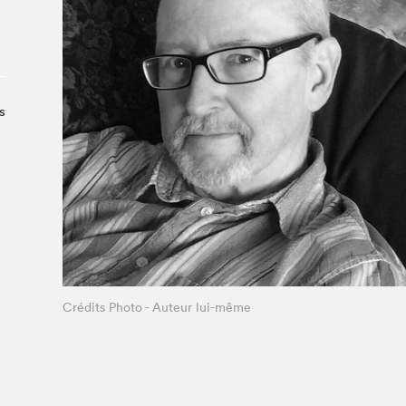
À propos du Salon
Liste des exposant·e·s
Liste des auteur·rice·s
s
Crédits Photo - Auteur lui-même