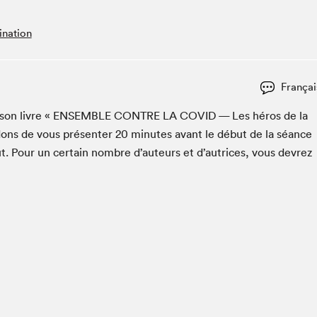
Espace ado | Lis-moi MTL
Espace des tout-petits
nation
Espace Radio-Canada
La cabane à culture
Françai
La Maison des libraires
Le Salon dans ta classe
 son livre «
ENSEM­BLE
CON­TRE
LA
COVID
— Les héros de la
ons de vous présen­ter
20
min­utes avant le début de la séance
Liseur Public
t. Pour un cer­tain nom­bre d’auteurs et d’autrices, vous devrez
Matinées scolaires Hydro-Québec
Narra
Vitrine du Festival littéraire international Metropolis
bleu au SLM