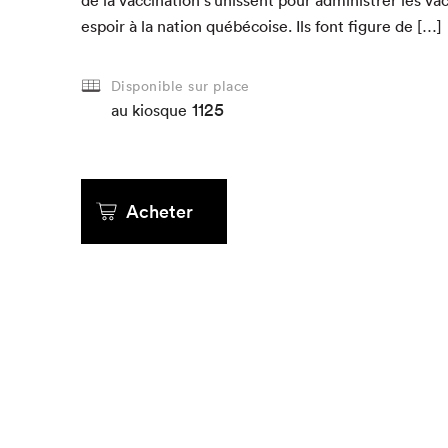
espoir à la nation québé­coise. Ils font fig­ure de […]
Que cher
Disponible sur place
1125
au kiosque
Acheter