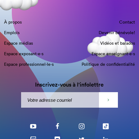
À propos
Contact
Emplois
Devenir bénévole!
Espace médias
Vidéos et balados
Espace exposant·e⋅s
Espace enseignant·e⋅s
Espace professionnel·le⋅s
Politique de confidentialité
Inscrivez-vous à l'infolettre