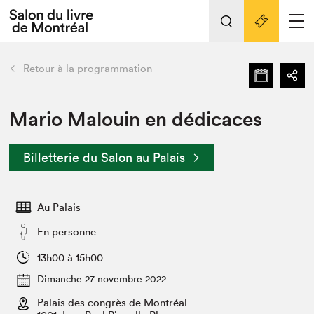
L'événement
Nos activités
retour
Retour à la programmation
Préparer sa visite au Salon
Liens pratiques
Mario Malouin en dédicaces
Préparer sa visite
Billetterie du Salon au Palais
Actualités
Salon au Palais
Au Palais
SLM PRO
Salon dans la ville et en ligne
En personne
Projets partenaires
13h00 à 15h00
Espace exposant⋅e⋅s
Dimanche 27 novembre 2022
Espace enseignant·e·s
Palais des congrès de Montréal