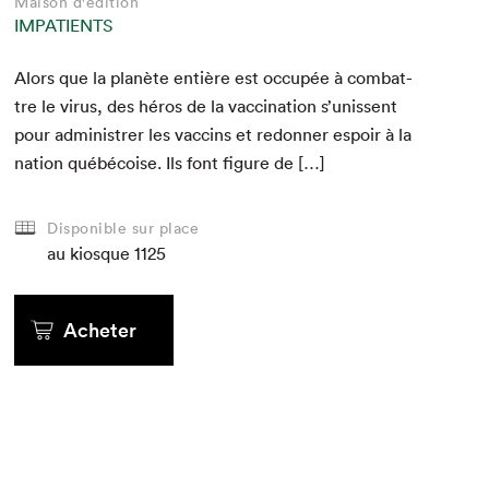
Maison d'édition
IMPATIENTS
Alors que la planète entière est occupée à com­bat­
tre le virus, des héros de la vac­ci­na­tion s’unissent
pour admin­istr­er les vac­cins et redonner espoir à la
nation québé­coise. Ils font fig­ure de […]
Disponible sur place
au kiosque
1125
Acheter