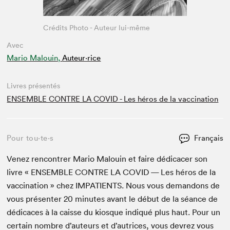
Crédits Photo - Auteur lui-même
Avec
Mario Malouin,
Auteur·rice
Livres présentés
ENSEMBLE CONTRE LA COVID - Les héros de la vaccination
Pour tou⋅te⋅s
Français
Venez ren­con­tr­er Mario Mal­ouin et faire dédi­cac­er son
livre «
ENSEM­BLE
CON­TRE
LA
COVID
— Les héros de la
vac­ci­na­tion » chez
IMPA­TIENTS
. Nous vous deman­dons de
vous présen­ter
20
min­utes avant le début de la séance de
dédi­caces à la caisse du kiosque indiqué plus haut. Pour un
cer­tain nom­bre d’auteurs et d’autrices, vous devrez vous