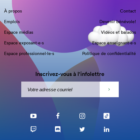
À propos
Contact
Emplois
Devenir bénévole!
Espace médias
Vidéos et balados
Espace exposant·e⋅s
Espace enseignant·e⋅s
Espace professionnel·le⋅s
Politique de confidentialité
Inscrivez-vous à l'infolettre