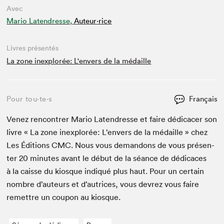
Avec
Mario Latendresse,
Auteur·rice
Livres présentés
La zone inexplorée: L'envers de la médaille
Pour tou⋅te⋅s
Français
Venez ren­con­tr­er Mario Laten­dresse et faire dédi­cac­er son
livre « La zone inex­plorée: L’en­vers de la médaille » chez
Les Édi­tions
CMC
. Nous vous deman­dons de vous présen­
ter
20
min­utes avant le début de la séance de dédi­caces
à la caisse du kiosque indiqué plus haut. Pour un cer­tain
nom­bre d’auteurs et d’autrices, vous devrez vous faire
remet­tre un coupon au kiosque.