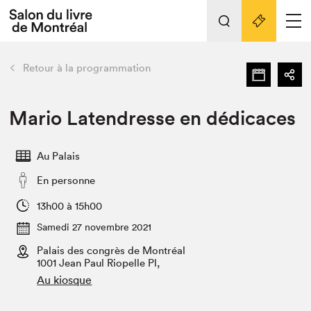
L'événement
Nos activités
retour
Retour à la programmation
Préparer sa visite au Salon
Liens pratiques
Mario Latendresse en dédicaces
Préparer sa visite
Au Palais
Actualités
En personne
Salon au Palais
SLM PRO
13h00 à 15h00
Salon dans la ville et en ligne
Samedi 27 novembre 2021
Palais des congrès de Montréal
Projets partenaires
Espace exposant⋅e⋅s
1001 Jean Paul Riopelle Pl,
Au kiosque
Espace enseignant·e·s