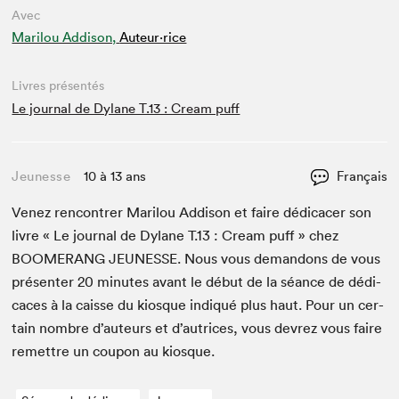
Avec
Marilou Addison,
Auteur·rice
Livres présentés
Le journal de Dylane T.13 : Cream puff
Jeunesse
10 à 13 ans
Français
Venez ren­con­tr­er Mar­ilou Addi­son et faire dédi­cac­er son
livre « Le jour­nal de Dylane T.
13
: Cream puff » chez
BOOMERANG
JEUNESSE
. Nous vous deman­dons de vous
présen­ter
20
min­utes avant le début de la séance de dédi­
caces à la caisse du kiosque indiqué plus haut. Pour un cer­
tain nom­bre d’auteurs et d’autrices, vous devrez vous faire
remet­tre un coupon au kiosque.