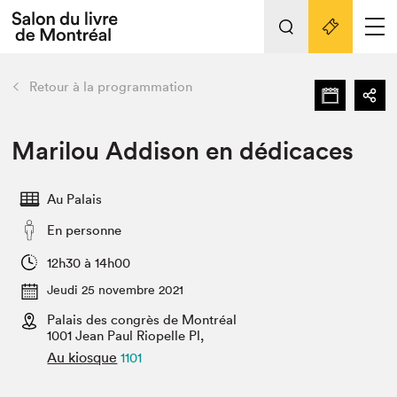
L'événement
Nos activités
retour
Retour à la programmation
Préparer sa visite au Salon
Liens pratiques
Marilou Addison en dédicaces
Préparer sa visite
Au Palais
Actualités
En personne
Salon au Palais
SLM PRO
12h30 à 14h00
Salon dans la ville et en ligne
Jeudi 25 novembre 2021
Palais des congrès de Montréal
Projets partenaires
Espace exposant⋅e⋅s
1001 Jean Paul Riopelle Pl,
Au kiosque
1101
Espace enseignant·e·s