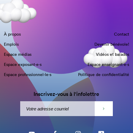
À propos
Contact
Emplois
Devenir bénévole!
Espace médias
Vidéos et balados
Espace exposant·e⋅s
Espace enseignant·e⋅s
Espace professionnel·le⋅s
Politique de confidentialité
Inscrivez-vous à l'infolettre