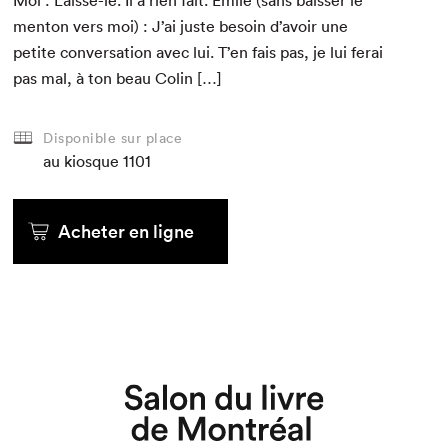
Moi : Laisse-le. Il a rien fait. Émile (sans baiss­er le
men­ton vers moi) : J’ai juste besoin d’avoir une
petite con­ver­sa­tion avec lui. T’en fais pas, je lui ferai
pas mal, à ton beau Colin […]
Disponible sur place
au kiosque
1101
Acheter en ligne
Que cherchez-vous?