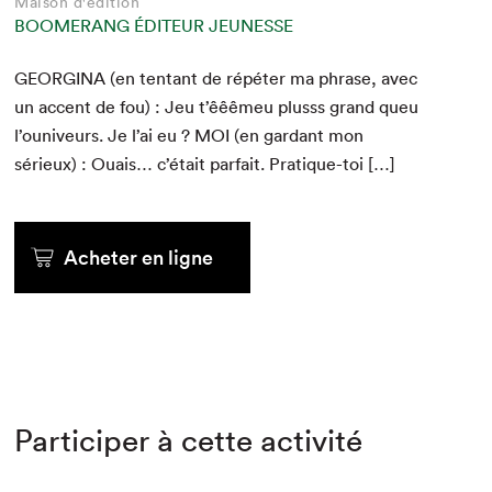
Maison d'édition
BOOMERANG ÉDITEUR JEUNESSE
GEORGINA
(en ten­tant de répéter ma phrase, avec
un accent de fou) : Jeu t’êêêmeu plusss grand queu
l’ouni­veurs. Je l’ai eu ?
MOI
(en gar­dant mon
sérieux) : Ouais… c’é­tait par­fait. Pratique-toi […]
Acheter en ligne
Participer à cette activité