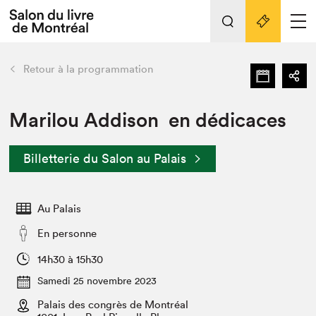
L'événement
Nos activités
retour
Retour à la programmation
Préparer sa visite au Salon
Liens pratiques
Marilou Addison en dédicaces
Préparer sa visite
Billetterie du Salon au Palais
Actualités
Salon au Palais
Au Palais
SLM PRO
Salon dans la ville et en ligne
En personne
Projets partenaires
14h30 à 15h30
Espace exposant⋅e⋅s
Samedi 25 novembre 2023
Espace enseignant·e·s
Palais des congrès de Montréal