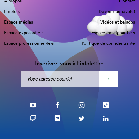
À propos
Contact
Emplois
Devenir bénévole!
Espace médias
Vidéos et balados
Espace exposant·e⋅s
Espace enseignant·e⋅s
Espace professionnel·le⋅s
Politique de confidentialité
Inscrivez-vous à l'infolettre