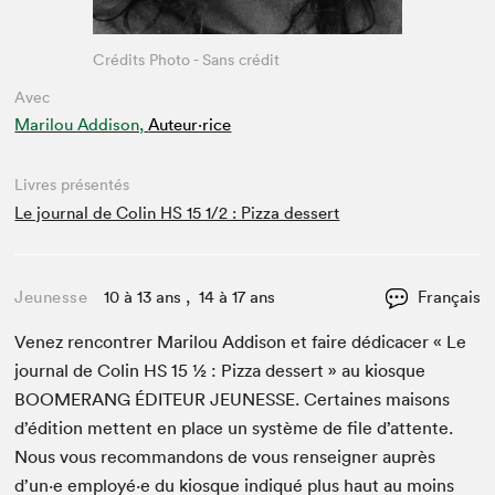
Crédits Photo - Sans crédit
Avec
Marilou Addison,
Auteur·rice
Livres présentés
Le journal de Colin HS 15 1/2 : Pizza dessert
Jeunesse
10 à 13 ans , 14 à 17 ans
Français
Venez ren­con­tr­er Mar­ilou Addi­son et faire dédi­cac­er « Le
jour­nal de Col­in
HS
15
1
⁄
2
: Piz­za dessert » au kiosque
BOOMERANG
ÉDI­TEUR
JEUNESSE
. Cer­taines maisons
d’édi­tion met­tent en place un sys­tème de file d’at­tente.
Nous vous recom­man­dons de vous ren­seign­er auprès
d’un·e employé·e du kiosque indiqué plus haut au moins