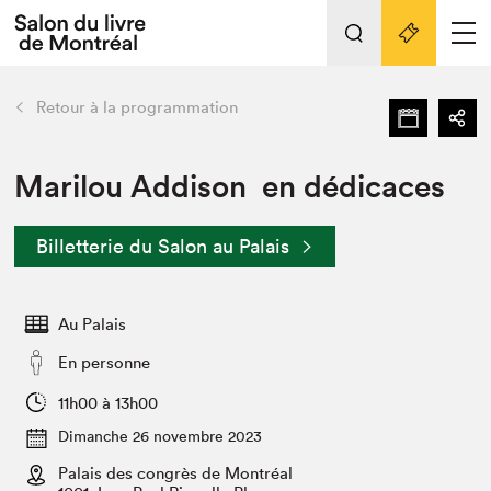
L'événement
Nos activités
retour
Retour à la programmation
Préparer sa visite au Salon
Liens pratiques
Marilou Addison en dédicaces
Préparer sa visite
Billetterie du Salon au Palais
Actualités
Salon au Palais
Au Palais
SLM PRO
Salon dans la ville et en ligne
En personne
Projets partenaires
11h00 à 13h00
Espace exposant⋅e⋅s
Dimanche 26 novembre 2023
Espace enseignant·e·s
Palais des congrès de Montréal