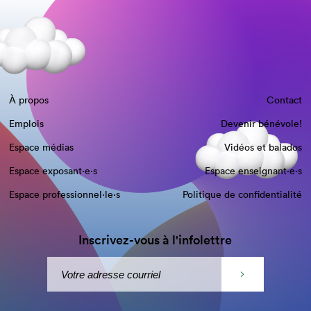
À propos
Contact
Emplois
Devenir bénévole!
Espace médias
Vidéos et balados
Espace exposant·e⋅s
Espace enseignant·e⋅s
Espace professionnel·le⋅s
Politique de confidentialité
Inscrivez-vous à l'infolettre