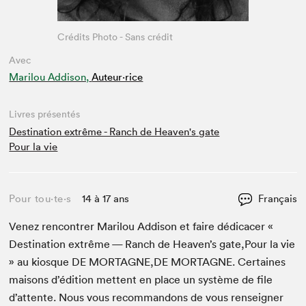
Crédits Photo - Sans crédit
Avec
Marilou Addison,
Auteur·rice
Livres présentés
Destination extrême - Ranch de Heaven's gate
Pour la vie
Pour tou⋅te⋅s
14 à 17 ans
Français
Venez ren­con­tr­er Mar­ilou Addi­son et faire dédi­cac­er «
Des­ti­na­tion extrême — Ranch de Heav­en’s gate,Pour la vie
» au kiosque
DE
MORTAGNE
,
DE
MORTAGNE
. Cer­taines
maisons d’édi­tion met­tent en place un sys­tème de file
d’at­tente. Nous vous recom­man­dons de vous ren­seign­er