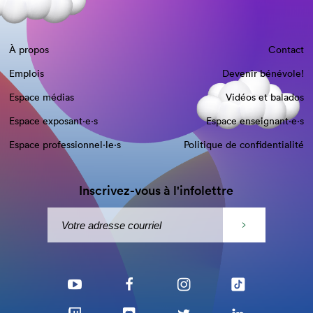
À propos
Contact
Emplois
Devenir bénévole!
Espace médias
Vidéos et balados
Espace exposant·e⋅s
Espace enseignant·e⋅s
Espace professionnel·le⋅s
Politique de confidentialité
Inscrivez-vous à l'infolettre