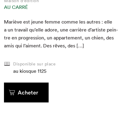
Maison d'édition
AU CARRÉ
Mar­iève est jeune femme comme les autres : elle
a un tra­vail qu’elle adore, une car­rière d’artiste pein­
tre en pro­gres­sion, un apparte­ment, un chien, des
amis qui l’aiment. Des rêves, des […]
Disponible sur place
au kiosque
1125
Acheter