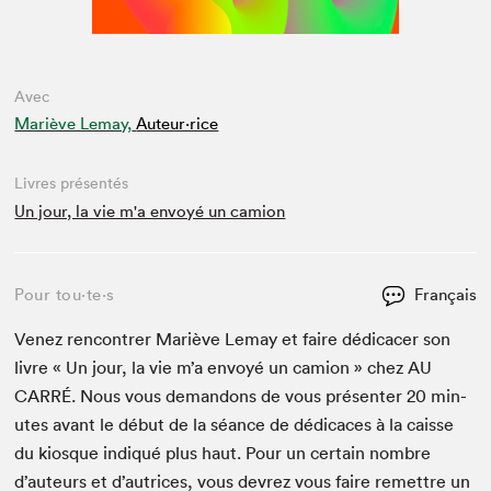
Avec
Mariève Lemay,
Auteur·rice
Livres présentés
Un jour, la vie m'a envoyé un camion
Pour tou⋅te⋅s
Français
Venez ren­con­tr­er Mar­iève Lemay et faire dédi­cac­er son
livre « Un jour, la vie m’a envoyé un camion » chez
AU
CAR­RÉ
. Nous vous deman­dons de vous présen­ter
20
min­
utes avant le début de la séance de dédi­caces à la caisse
du kiosque indiqué plus haut. Pour un cer­tain nom­bre
d’auteurs et d’autrices, vous devrez vous faire remet­tre un