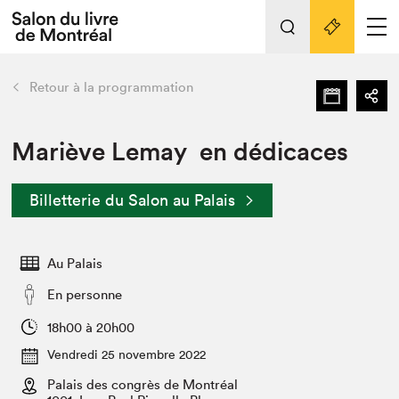
L'événement
Nos activités
retour
Retour à la programmation
Préparer sa visite au Salon
Liens pratiques
Mariève Lemay en dédicaces
Préparer sa visite
Billetterie du Salon au Palais
Actualités
Salon au Palais
Au Palais
SLM PRO
Salon dans la ville et en ligne
En personne
Projets partenaires
18h00 à 20h00
Espace exposant⋅e⋅s
Vendredi 25 novembre 2022
Espace enseignant·e·s
Palais des congrès de Montréal