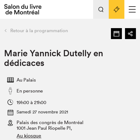
L'événement
Nos activités
retour
Retour à la programmation
Préparer sa visite au Salon
Liens pratiques
Marie Yannick Dutelly en
dédicaces
Préparer sa visite
Actualités
Au Palais
Salon au Palais
En personne
SLM PRO
Salon dans la ville et en ligne
19h00 à 21h00
Samedi 27 novembre 2021
Projets partenaires
Espace exposant⋅e⋅s
Palais des congrès de Montréal
1001 Jean Paul Riopelle Pl,
Espace enseignant·e·s
Au kiosque