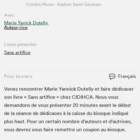
Crédits Photo - Kashmi Saint-Germain
Avec
Marie Yanick Dutelly,
Auteur·rice
Livres présentés
Sans artifice
Pour tou⋅te⋅s
Français
Venez ren­con­tr­er Marie Yan­nick Dutel­ly et faire dédi­cac­er
son livre « Sans arti­fice » chez
CIDI­H­CA
. Nous vous
deman­dons de vous présen­ter
20
min­utes avant le début
de la séance de dédi­caces à la caisse du kiosque indiqué
plus haut. Pour un cer­tain nom­bre d’auteurs et d’autrices,
vous devrez vous faire remet­tre un coupon au kiosque.