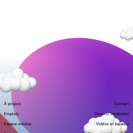
À propos
Contact
Emplois
Devenir bénévole!
Espace médias
Vidéos et balados