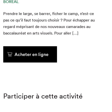
BORÉAL
Pren­dre le large, se bar­rer, fich­er le camp, n’est-ce
pas ce qu’il faut tou­jours choisir ? Pour échap­per au
regard méprisant de nos nou­veaux cama­rades au
bac­calau­réat en arts visuels. Pour aller […]
Acheter en ligne
Participer à cette activité