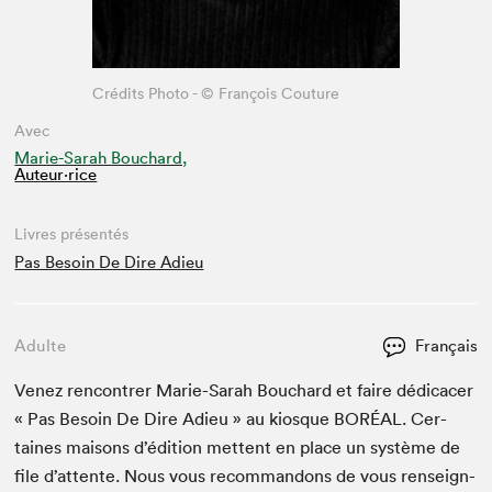
Crédits Photo - © François Couture
Avec
Marie-Sarah Bouchard,
Auteur·rice
Livres présentés
Pas Besoin De Dire Adieu
Adulte
Français
Venez ren­con­tr­er Marie-Sarah Bouchard et faire dédi­cac­er
« Pas Besoin De Dire Adieu » au kiosque
BORÉAL
. Cer­
taines maisons d’édi­tion met­tent en place un sys­tème de
file d’at­tente. Nous vous recom­man­dons de vous ren­seign­