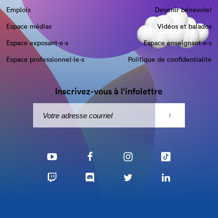
Emplois
Devenir bénévole!
Espace médias
Vidéos et balados
Espace exposant·e⋅s
Espace enseignant·e⋅s
Espace professionnel·le⋅s
Politique de confidentialité
Inscrivez-vous à l'infolettre