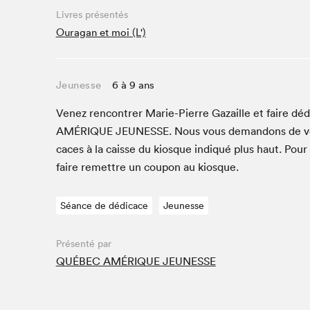
Café La Presse
Livres présentés
Espace Côte-des-Neiges
Ouragan et moi (L')
Espace jeunesse présenté par Desjardins
Espace Zines
Jeunesse
6 à 9 ans
La lecture en cadeau
Le grand jeu de lecture à voix haute du Salon du livre
Venez ren­con­tr­er Marie-Pierre Gaza­ille et faire déd
de Montréal
AMÉRIQUE
JEUNESSE
. Nous vous deman­dons de v
Lettres québécoises au Salon
caces à la caisse du kiosque indiqué plus haut. Pour
Louisiane enracinée et branchée
faire remet­tre un coupon au kiosque.
Mur des illustrateur·rice·s
SLM PRO
Séance de dédicace
Jeunesse
Zone Manga
Présenté par
QUÉBEC AMÉRIQUE JEUNESSE