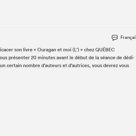
Espace ado | Lis-moi MTL
Espace des tout-petits
Espace Radio-Canada
La cabane à culture
Françai
La Maison des libraires
Le Salon dans ta classe
i­cac­er son livre « Oura­gan et moi (L’) » chez
QUÉBEC
ous présen­ter
20
min­utes avant le début de la séance de dédi­
Liseur Public
 un cer­tain nom­bre d’auteurs et d’autrices, vous devrez vous
Matinées scolaires Hydro-Québec
Narra
Vitrine du Festival littéraire international Metropolis
bleu au SLM