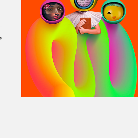
À propos du Salon
Liste des exposant·e·s
Liste des auteur·rice·s
s