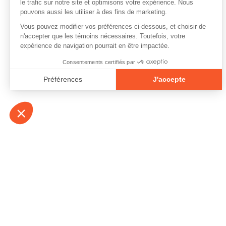
À propos
Contact
Emplois
Devenir bénévo
Espace médias
Vidéos et balad