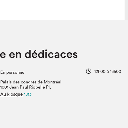
lais
Salon dans la ville et en ligne
le en dédicaces
tion
Programmation dans la ville
colaires Hydro-Québec
Programmation en ligne
Vidéos et balados
12h00 à 13h00
En personne
xposant·e·s
Palais des congrès de Montréal
teur·rice·s
1001 Jean Paul Riopelle Pl,
Au kiosque
1813