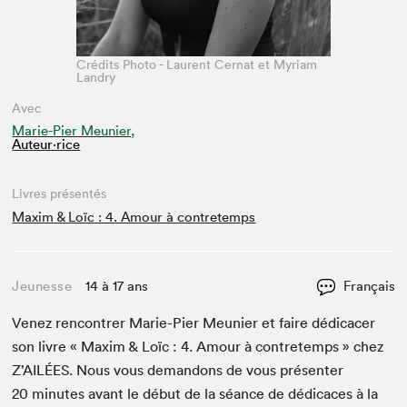
Crédits Photo - Laurent Cernat et Myriam
Landry
Avec
Marie-Pier Meunier,
Auteur·rice
Livres présentés
Maxim & Loïc : 4. Amour à contretemps
Jeunesse
14 à 17 ans
Français
Venez ren­con­tr­er Marie-Pier Meu­nier et faire dédi­cac­er
son livre « Max­im
&
Loïc :
4
. Amour à con­tretemps » chez
Z’AILÉES. Nous vous deman­dons de vous présen­ter
20
min­utes avant le début de la séance de dédi­caces à la