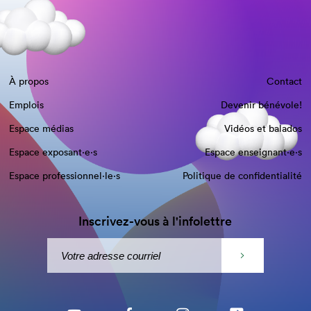
À propos
Contact
Emplois
Devenir bénévole!
Espace médias
Vidéos et balados
Espace exposant·e⋅s
Espace enseignant·e⋅s
Espace professionnel·le⋅s
Politique de confidentialité
Inscrivez-vous à l'infolettre