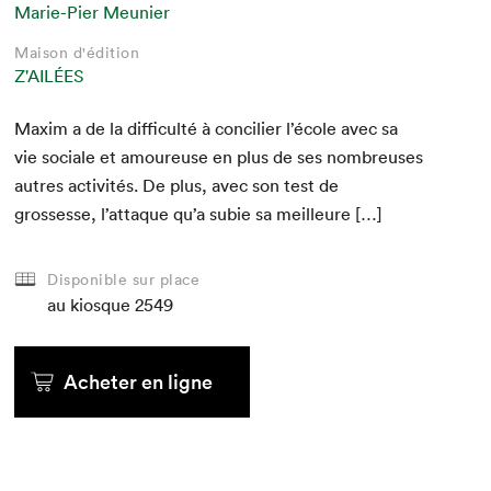
Marie-Pier Meunier
Maison d'édition
Z'AILÉES
Max­im a de la dif­fi­culté à con­cili­er l’école avec sa
vie sociale et amoureuse en plus de ses nom­breuses
autres activ­ités. De plus, avec son test de
grossesse, l’attaque qu’a subie sa meilleure […]
Disponible sur place
au kiosque
2549
Acheter en ligne