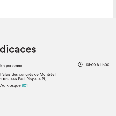
lais
Salon dans la ville et en ligne
dicaces
tion
Programmation dans la ville
colaires Hydro-Québec
Programmation en ligne
Vidéos et balados
10h00 à 11h00
En personne
xposant·e·s
Palais des congrès de Montréal
teur·rice·s
1001 Jean Paul Riopelle Pl,
Au kiosque
801