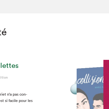
té
lettes
ition
ition
ition
ition
ition
ition
i­et n’a pas con­
est si facile pour les