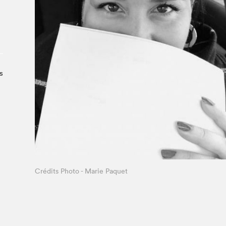
À propos du Salon
Liste des exposant·e·s
Liste des auteur·rice·s
s
Crédits Photo - Marie Paquet