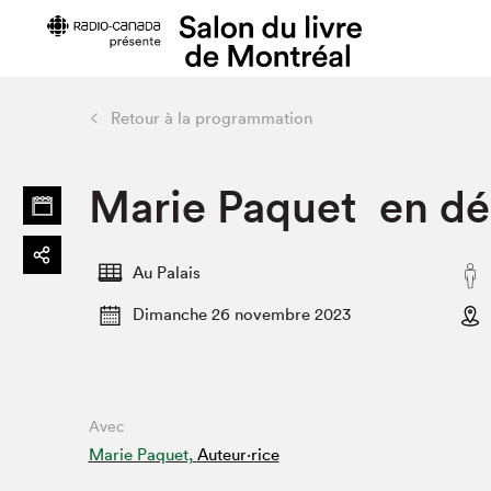
Retour à la programmation
Préparer sa visite
Salon au Pa
Marie Paquet en dé
Horaires et tarifs
Programma
Plan du Salon
Matinées s
Se rendre au Salon
SLM PRO
Au Palais
Accessibilité
Liste des e
Dimanche 26 novembre 2023
Restauration
Liste des au
Code de conduite
Avec
Projets partenaires
Marie Paquet,
Auteur·rice