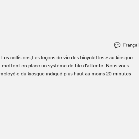
Espace ado | Lis-moi MTL
Espace des tout-petits
Espace Radio-Canada
La cabane à culture
La Maison des libraires
Françai
Le Salon dans ta classe
« Les collisions,Les leçons de vie des bicy­clettes » au kiosque
Liseur Public
n met­tent en place un sys­tème de file d’at­tente. Nous vous
Matinées scolaires Hydro-Québec
employé·e du kiosque indiqué plus haut au moins
20
min­utes
Narra
Vitrine du Festival littéraire international Metropolis
bleu au SLM