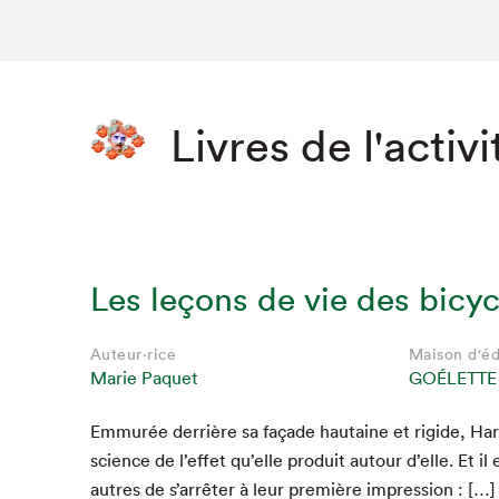
Livres de l'activi
Les leçons de vie des bicyc
Auteur·rice
Auteur·rice
Auteur·rice
Auteur·rice
Auteur·rice
Auteur·rice
Maison d'éd
Maison d'éd
Maison d'éd
Maison d'éd
Maison d'éd
Maison d'éd
Marie Paquet
Marie Paquet
Marie Paquet
Marie Paquet
Marie Paquet
Marie Paquet
GOÉLETTE
GOÉLETTE
GOÉLETTE
GOÉLETTE
GOÉLETTE
GOÉLETTE
Emmurée der­rière sa façade hau­taine et rigide, Har­r
science de l’effet qu’elle pro­duit autour d’elle. Et il 
autres de s’arrêter à leur pre­mière impression : […]