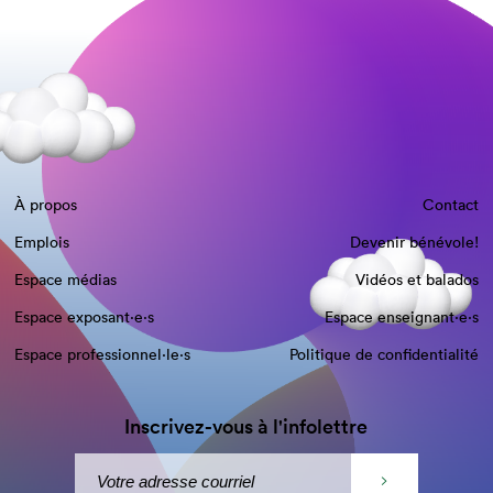
À propos
Contact
Emplois
Devenir bénévole!
Espace médias
Vidéos et balados
Espace exposant·e⋅s
Espace enseignant·e⋅s
Espace professionnel·le⋅s
Politique de confidentialité
Inscrivez-vous à l'infolettre