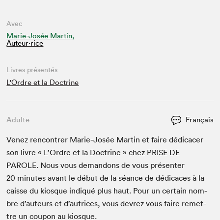
Avec
Marie-Josée Martin,
Auteur·rice
Livres présentés
L'Ordre et la Doctrine
Adulte
Français
Venez ren­con­tr­er Marie-Josée Mar­tin et faire dédi­cac­er
son livre « L’Or­dre et la Doc­trine » chez
PRISE
DE
PAROLE
. Nous vous deman­dons de vous présen­ter
20
min­utes avant le début de la séance de dédi­caces à la
caisse du kiosque indiqué plus haut. Pour un cer­tain nom­
bre d’auteurs et d’autrices, vous devrez vous faire remet­
tre un coupon au kiosque.