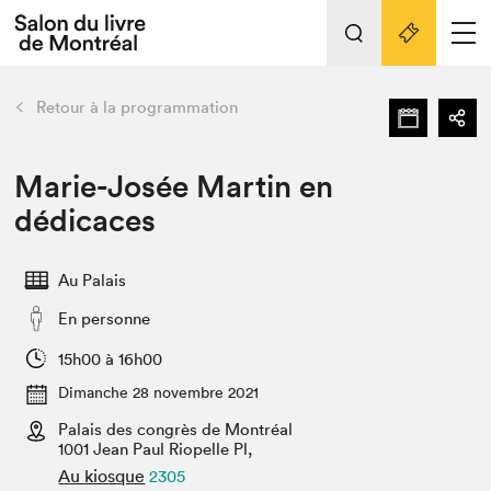
L'événement
Nos activités
retour
Retour à la programmation
Préparer sa visite au Salon
Liens pratiques
Marie-Josée Martin en
dédicaces
Préparer sa visite
Actualités
Au Palais
Salon au Palais
En personne
SLM PRO
Salon dans la ville et en ligne
15h00 à 16h00
Dimanche 28 novembre 2021
Projets partenaires
Espace exposant⋅e⋅s
Palais des congrès de Montréal
1001 Jean Paul Riopelle Pl,
Espace enseignant·e·s
Au kiosque
2305