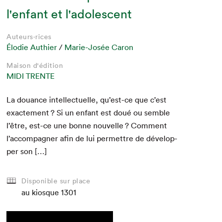
l'enfant et l'adolescent
Auteurs·rices
Élodie Authier
/
Marie-Josée Caron
Maison d'édition
MIDI TRENTE
La douance intel­lectuelle, qu’est-ce que c’est
exacte­ment ? Si un enfant est doué ou sem­ble
l’être, est-ce une bonne nou­velle ? Com­ment
l’accompagner afin de lui per­me­t­tre de dévelop­
per son […]
Disponible sur place
au kiosque
1301