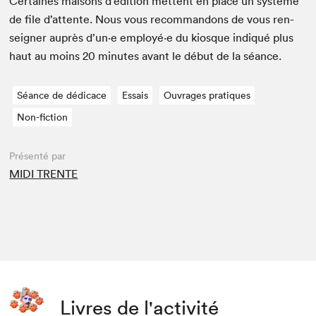
Cer­taines maisons d’édi­tion met­tent en place un sys­tème
de file d’at­tente. Nous vous recom­man­dons de vous ren­
seign­er auprès d’un·e employé·e du kiosque indiqué plus
haut au moins
20
min­utes avant le début de la séance.
Séance de dédicace
Essais
Ouvrages pratiques
Non-fiction
Présenté par
MIDI TRENTE
Livres de l'activité