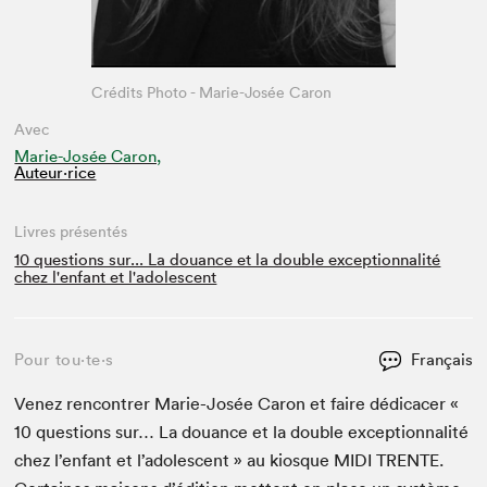
Crédits Photo - Marie-Josée Caron
Avec
Marie-Josée Caron,
Auteur·rice
Livres présentés
10 questions sur... La douance et la double exceptionnalité
chez l'enfant et l'adolescent
Pour tou⋅te⋅s
Français
Venez ren­con­tr­er Marie-Josée Caron et faire dédi­cac­er «
10
ques­tions sur… La douance et la dou­ble excep­tion­nal­ité
chez l’en­fant et l’ado­les­cent » au kiosque
MIDI
TRENTE
.