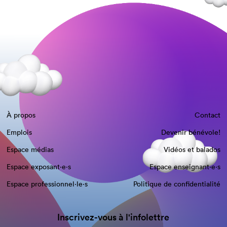
À propos
Contact
Emplois
Devenir bénévole!
Espace médias
Vidéos et balados
Espace exposant·e⋅s
Espace enseignant·e⋅s
Espace professionnel·le⋅s
Politique de confidentialité
Inscrivez-vous à l'infolettre