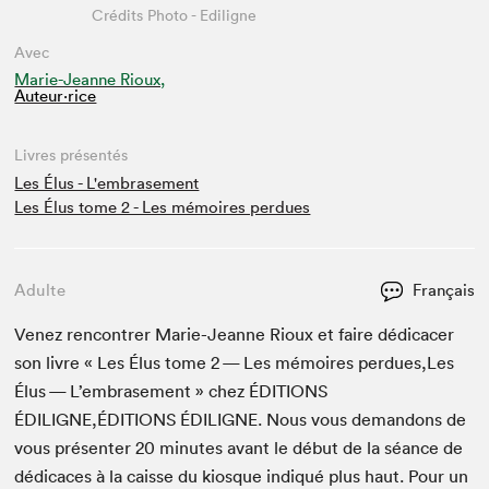
Crédits Photo - Ediligne
Avec
Marie-Jeanne Rioux,
Auteur·rice
Livres présentés
Les Élus - L'embrasement
Les Élus tome 2 - Les mémoires perdues
Adulte
Français
Venez ren­con­tr­er Marie-Jeanne Rioux et faire dédi­cac­er
son livre « Les Élus tome
2
— Les mémoires perdues,Les
Élus — L’em­brase­ment » chez
ÉDI­TIONS
ÉDILIGNE
,
ÉDITIONS
ÉDILIGNE
. Nous vous deman­dons de
vous présen­ter
20
min­utes avant le début de la séance de
dédi­caces à la caisse du kiosque indiqué plus haut. Pour un