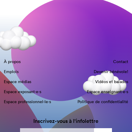
À propos
Contact
Emplois
Devenir bénévole!
Espace médias
Vidéos et balados
Espace exposant·e⋅s
Espace enseignant·e⋅s
Espace professionnel·le⋅s
Politique de confidentialité
Inscrivez-vous à l'infolettre