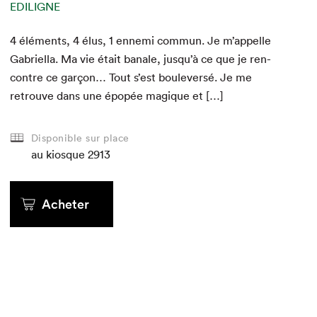
EDILIGNE
EDILIGNE
EDILIGNE
Maison d'édition
Maison d'édition
Maison d'édition
EDILIGNE
EDILIGNE
EDILIGNE
4
4
4
élé­ments,
4
4
4
élus,
1
1
1
enne­mi com­mun. Je m’appelle
Gabriel­la. Ma vie était banale, jusqu’à ce que je ren­
con­tre ce garçon… Tout s’est boulever­sé. Je me
retrou­ve dans une épopée mag­ique et […]
Disponible sur place
au kiosque
au kiosque
au kiosque
2913
au kiosque
au kiosque
au kiosque
Acheter
Acheter
Acheter
Acheter
Acheter
Acheter