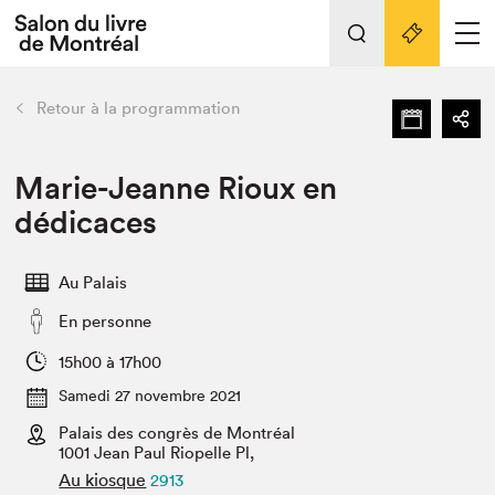
L'événement
Nos activités
retour
Retour à la programmation
Préparer sa visite au Salon
Liens pratiques
Marie-Jeanne Rioux en
dédicaces
Préparer sa visite
Actualités
Au Palais
Salon au Palais
En personne
SLM PRO
Salon dans la ville et en ligne
15h00 à 17h00
Samedi 27 novembre 2021
Projets partenaires
Espace exposant⋅e⋅s
Palais des congrès de Montréal
1001 Jean Paul Riopelle Pl,
Espace enseignant·e·s
Au kiosque
2913